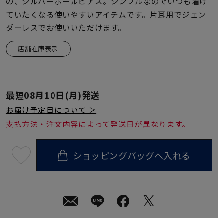
着用シーン
の、シルバーボールピアス。シンプルなのでいつも着け
ていたくなる使いやすいアイテムです。片耳用でジェン
ダーレスでお使いいただけます。
コレクション
店舗在庫表示
レディース
～
リングサイズ
最短
08月10日(月)
発送
お届け予定日について ＞
メンズ
～
支払方法・注文内容によって発送日が異なります。
リングサイズ
ショッピングバッグへ入れる
最
価格
¥0
¥400,
短
08
月
10
日
(月)
在庫
在庫ありのみ
すべて表示
発
送