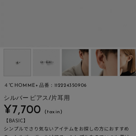
素材
カラー
誕生石
モチーフ
４℃ HOMME+ 品番：112224350906
石の色
シルバー ピアス/片耳用
¥7,700
(tax in)
ファッションテイス
ト
【BASIC】
シンプルでさり気ないアイテムをお探しの方におすすめ