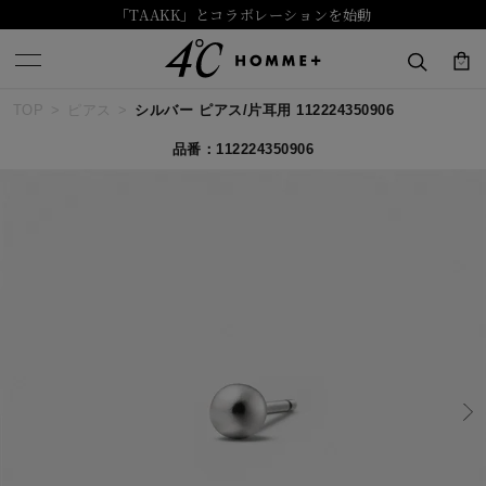
「TAAKK」とコラボレーションを始動
TOP
ピアス
シルバー ピアス/片耳用 112224350906
キーワードで検索する
品番：112224350906
人気検索キーワード
#summer
#ダイヤモンド ネックレス
#くまのプーさん
#ペア
#エタニティ
ブランド
４℃ HOMME+
カテゴリー
すべてのジュエリー