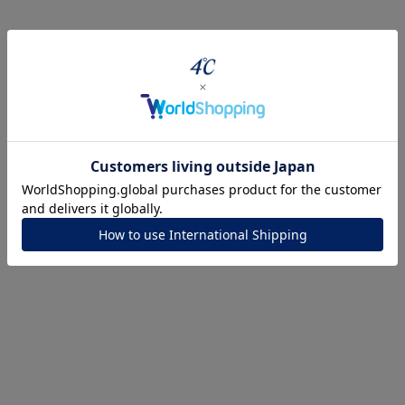
r
#ダイヤモンド ネックレス
#くまのプーさん
#ペア
#エタニ
ナ
K18
K10
K7
ゴールド
シルバー
ステ
ーカラー
ピンクカラー
ホワイトカラー
トリプルカラー
誕生石
2月の誕生石
3月の誕生石
4月の誕生石
5月の
誕生石
8月の誕生石
9月の誕生石
10月の誕生石
11
リセット
絞り込んで検索する
ハート
一粒
三石
パヴェ
ライン
馬蹄