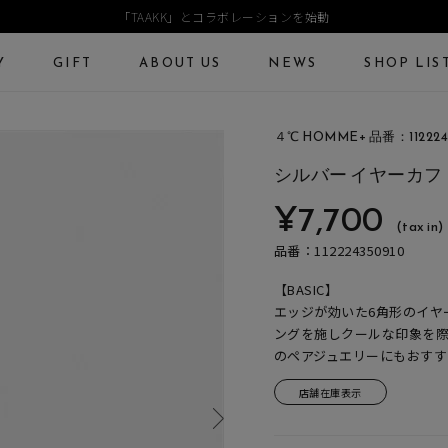
「TAAKK」とコラボレーションを始動
Y
GIFT
ABOUT US
NEWS
SHOP LIS
４℃ HOMME+ 品番：112224
ECKLACE
NECKLACE CHAIN
RING
Online Shop
Fashion Jewelry
シルバー イヤーカフ
ANGLE
PIERCED EARRINGS
EAR CUFF
¥7,700
ショッピングガイド
プレゼントガイド
(tax in)
よくあるご質問
ジュエリーケア
品番：112224350910
【BASIC】
エッジが効いた6角形のイヤ
ングを施しクールな印象を
のペアジュエリーにもおすす
店舗在庫表示