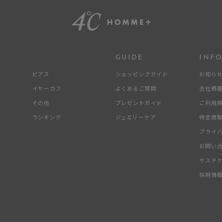
～
¥400,00
GUIDE
INF
ピアス
ショッピングガイド
お知ら
庫ありのみ
すべて表示
イヤーカフ
よくあるご質問
会社概
その他
プレゼントガイド
ご利用
ランキング
ジュエリーケア
特定商
プライ
お問い
サステ
採用情