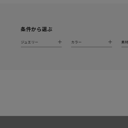
モチーフ
クロス
クリア
石の色
条件から選ぶ
レッド
ジュエリー
カラー
素
ファッションテイスト
フェミ
着用シーン
オフィ
耳周り
コレクション
公式オ
レディース
リングサイズ