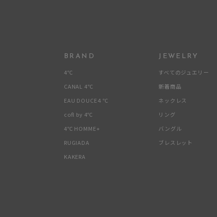
メンズ
リングサイズ
価格
¥0
BRAND
JEWELRY
4℃
すべてのジュエリー
在庫
在
CANAL 4℃
新着商品
EAU DOUCE４℃
ネックレス
cofl by 4℃
リング
4℃ HOMME+
バングル
RUGIADA
ブレスレット
KAKERA