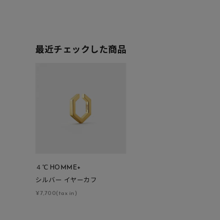
人気検索キーワード
#summe
ブランド
最近チェックした商品
カテゴリー
素材
プラチ
カラー
イエロ
４℃ HOMME+
1月の
シルバー イヤーカフ
誕生石
7月の
¥7,700(tax in)
しずく