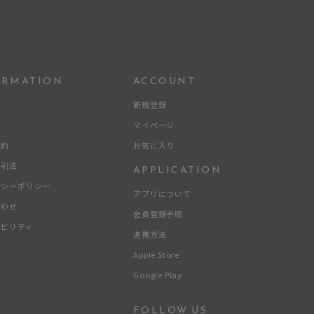
0
ORMATION
ACCOUNT
せ
新規登録
要
マイページ
規約
お気に入り
取引法
APPLICATION
バシーポリシー
アプリについて
合わせ
会員登録手順
ナビリティ
連携方法
報
Apple Store
Google Play
FOLLOW US