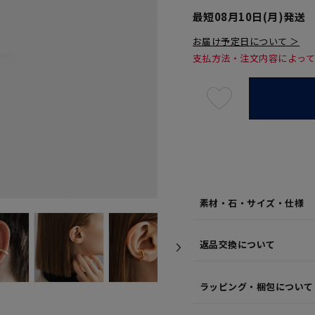
最短
08月10日(月)
発送
お届け予定日について ＞
支払方法・注文内容によっ
最
短
08
月
10
日
(月)
発
送
¥7,70
素材・石・サイズ・仕様
返品交換について
ラッピング・梱包について