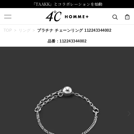
「TAAKK」とコラボレーションを始動
TOP
リング
プラチナ チェーンリング 112243344002
キーワードで検索する
品番：112243344002
人気検索キーワード
#summer
#ダイヤモンド ネックレス
#くまのプーさん
#ペア
#エタニティ
ブランド
４℃ HOMME+
カテゴリー
すべてのジュエリー