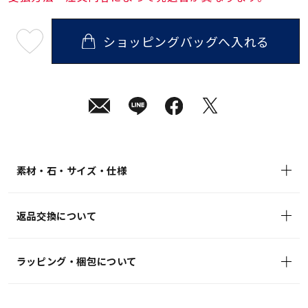
ショッピングバッグへ入れる
最
短
08
月
10
日
(月)
発
送
¥19,800
(tax
in)
素材・石・サイズ・仕様
返品交換について
ラッピング・梱包について