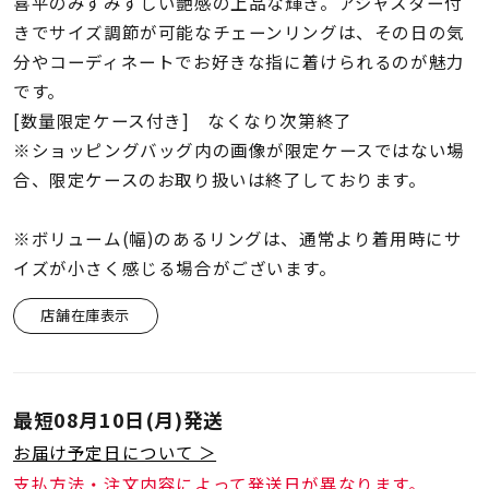
着用シーン
喜平のみずみずしい艶感の上品な輝き。アジャスター付
きでサイズ調節が可能なチェーンリングは、その日の気
分やコーディネートでお好きな指に着けられるのが魅力
コレクション
です。
[数量限定ケース付き] なくなり次第終了
レディース
※ショッピングバッグ内の画像が限定ケースではない場
～
リングサイズ
合、限定ケースのお取り扱いは終了しております。
※ボリューム(幅)のあるリングは、通常より着用時にサ
メンズ
イズが小さく感じる場合がございます。
～
リングサイズ
店舗在庫表示
価格
¥0
¥400,
最短
08月10日(月)
発送
在庫
在庫ありのみ
すべて表示
お届け予定日について ＞
支払方法・注文内容によって発送日が異なります。