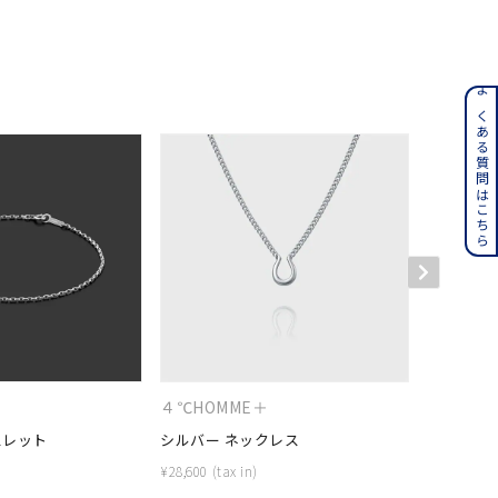
ンレス
よくある質問はこちら
その他
誕生石
6月の誕生石
月の誕生石
12月の誕生石
ムーン
フラワー
＋
４℃HOMME＋
４℃HOM
イエロー
ブラウン
スレット
シルバー ネックレス
プラチナ 
¥
28,600
¥
85,800