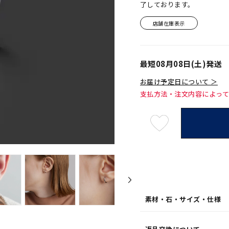
了しております。
店舗在庫表示
最短
08月08日(土)
発送
お届け予定日について ＞
支払方法・注文内容によっ
最
短
08
月
08
日
(土)
発
送
¥33,
素材・石・サイズ・仕様