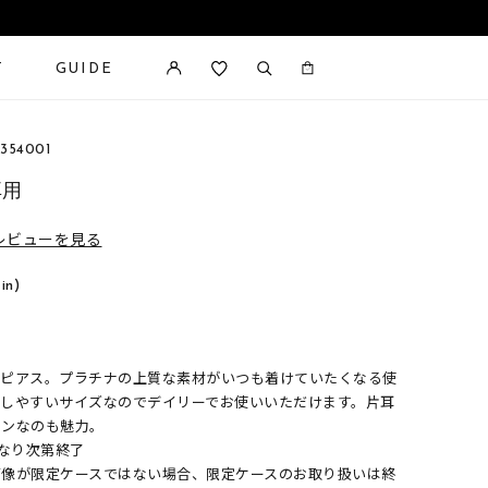
T
GUIDE
カートに商品がありません。
354001
耳用
レビューを見る
 in)
プピアス。プラチナの上質な素材がいつも着けていたくなる使
用しやすいサイズなのでデイリーでお使いいただけます。片耳
インなのも魅力。
くなり次第終了
画像が限定ケースではない場合、限定ケースのお取り扱いは終