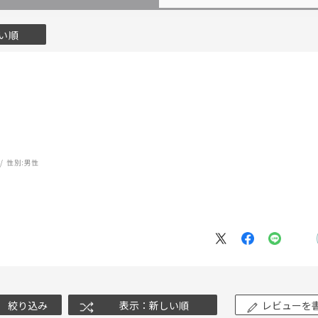
い順
性別:
男性
絞り込み
表示：新しい順
レビューを