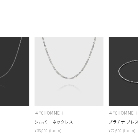
ナ
K18
K10
K7
ゴールド
シルバー
ステ
ーカラー
ピンクカラー
ホワイトカラー
トリプルカラー
誕生石
2月の誕生石
3月の誕生石
4月の誕生石
5月の
誕生石
8月の誕生石
9月の誕生石
10月の誕生石
11
リセット
絞り込んで検索する
ハート
一粒
三石
パヴェ
ライン
馬蹄
ダブルループ
星座
イニシャル
リボン
その他
４℃HOMME＋
４℃HOMME
ホワイト
ピンク
パープル
ブルー
グリーン
シルバー ネックレス
プラチナ ブレ
マルチカラー
¥
33,000
¥
72,600