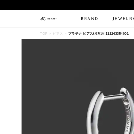
BRAND
JEWELR
TOP
ピアス
プラチナ ピアス/片耳用 112243354001
ALL JEWELRY
LIMITED JEWELRY
N
BANGLE
BRACELET
B