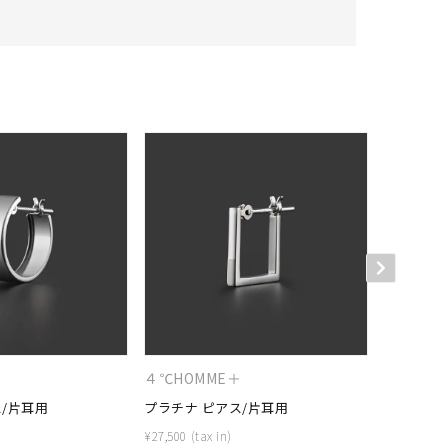
キーワードで検索する
#eギフト
＋
４℃HOMME＋
４℃HOM
/片耳用
プラチナ ピアス/片耳用
プラチナ 
¥
27,500
¥
15,400