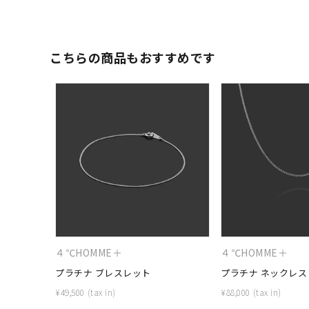
カテゴリー
こちらの商品もおすすめです
素材
プラチ
カラー
イエロ
1月の
誕生石
7月の
しずく
モチーフ
クロス
４℃HOMME＋
４℃HOMME＋
クリア
石の色
プラチナ ブレスレット
プラチナ ネックレス
レッド
¥
49,500
¥
88,000