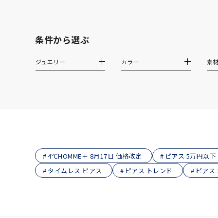
在庫
在
条件から選ぶ
ジュエリー
カラー
素
4℃HOMME＋ 8月17日 価格改定
ピアス 5万円以下
タイムレス ピアス
ピアス トレンド
ピアス