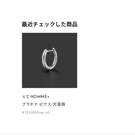
ファッションテイスト
フェミ
最近チェックした商品
着用シーン
オフィ
耳周り
コレクション
公式オ
レディース
リングサイズ
メンズ
４℃ HOMME+
リングサイズ
プラチナ ピアス/片耳用
¥33,000(tax in)
価格
¥0