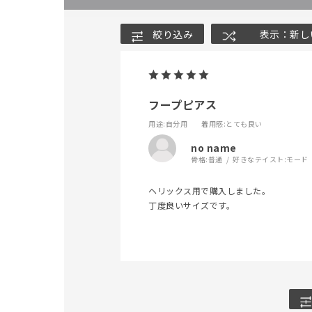
絞り込み
表示：新し
フープピアス
用途
:自分用
着用感
:とても良い
no name
骨格:
普通
好きなテイスト:
モード
ヘリックス用で購入しました。
丁度良いサイズです。