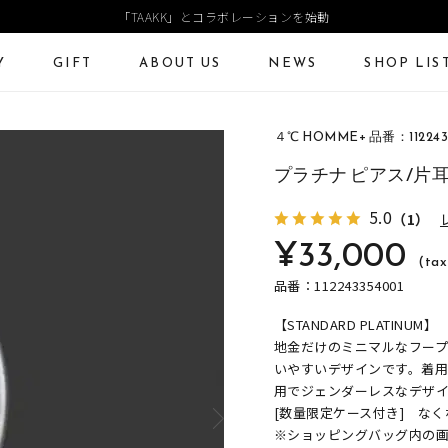
「TAAKK」とコラボレーションを始動
Y
GIFT
ABOUT US
NEWS
SHOP LIS
４℃ HOMME+ 品番：112243
ECKLACE
NECKLACE CHAIN
RING
Online Shop
Fashion Jewelry
プラチナ ピアス/片
ANGLE
PIERCED EARRINGS
EAR CUFF
ショッピングガイド
プレゼントガイド
5.0
（1）
¥33,000
よくあるご質問
ジュエリーケア
(tax
品番：112243354001
【STANDARD PLATINUM】
地金だけのミニマルなフー
いやすいデザインです。着
用でジェンダーレスなデザ
[数量限定ケース付き] な
※ショッピングバッグ内の