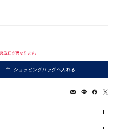
て発送日が異なります。
ショッピングバッグへ入れる
000
(tax
in)