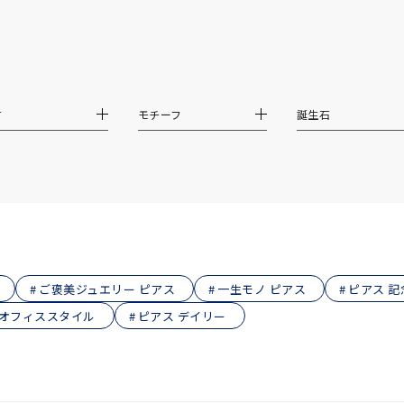
庫ありのみ
すべて表示
材
モチーフ
誕生石
ご褒美ジュエリー ピアス
一生モノ ピアス
ピアス 
 オフィススタイル
ピアス デイリー