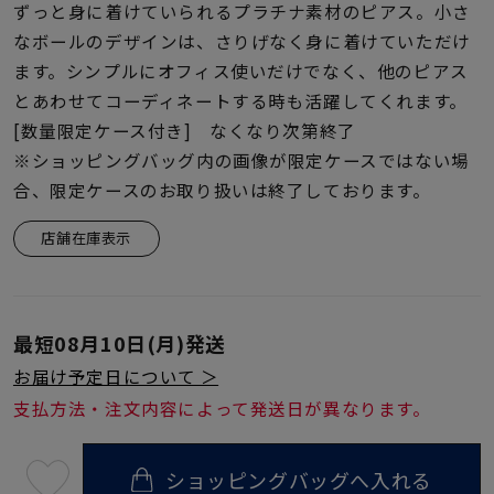
着用シーン
ずっと身に着けていられるプラチナ素材のピアス。小さ
なボールのデザインは、さりげなく身に着けていただけ
ます。シンプルにオフィス使いだけでなく、他のピアス
コレクション
とあわせてコーディネートする時も活躍してくれます。
[数量限定ケース付き] なくなり次第終了
レディース
※ショッピングバッグ内の画像が限定ケースではない場
～
リングサイズ
合、限定ケースのお取り扱いは終了しております。
店舗在庫表示
メンズ
～
リングサイズ
最短
08月10日(月)
発送
価格
¥0
¥400,
お届け予定日について ＞
支払方法・注文内容によって発送日が異なります。
在庫
在庫ありのみ
すべて表示
ショッピングバッグへ入れる
最