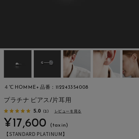
素材
カラー
誕生石
モチーフ
４℃ HOMME+ 品番：112243354008
石の色
プラチナ ピアス/片耳用
5.0
（1）
レビューを見る
ファッションテイス
¥17,600
ト
(tax in)
【STANDARD PLATINUM】