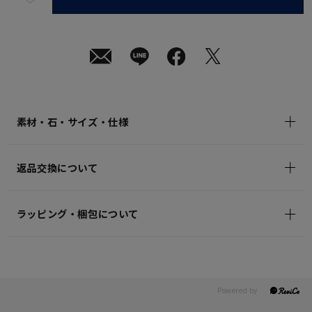
短
08
月
10
日
(月)
発
送
¥17,600
(tax
in)
素材・石・サイズ・仕様
返品交換について
ラッピング・梱包について