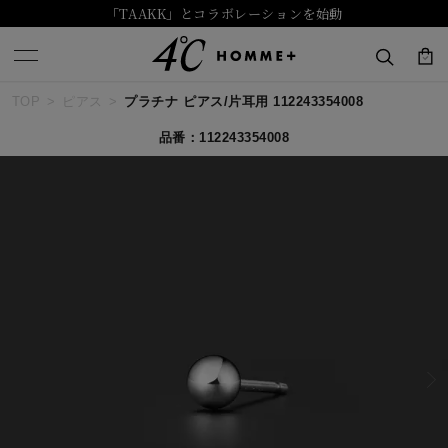
「TAAKK」とコラボレーションを始動
TOP
ピアス
プラチナ ピアス/片耳用 112243354008
キーワードで検索する
品番：112243354008
人気検索キーワード
#summer
#ダイヤモンド ネックレス
#くまのプーさん
#ペア
#エタニティ
ブランド
４℃ HOMME+
カテゴリー
すべてのジュエリー