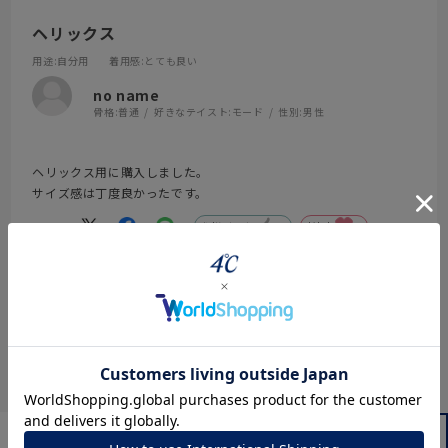
ヘリックス
用途
:自分用
着用感
:とても良い
no name
骨格:
普通
好きなテイスト:
モード
性別:
男性
ヘリックス用に購入しました。
サイズ感は丁度良かったです。
参考になった
0
Like!
0
絞り込み
表示：新しい順
レビューを書く