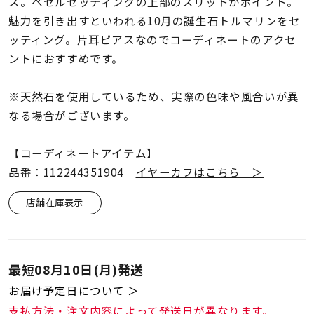
着用シーン
ス。ベゼルセッティングの上部のスリットがポイント。
魅力を引き出すといわれる10月の誕生石トルマリンをセ
ッティング。片耳ピアスなのでコーディネートのアクセ
コレクション
ントにおすすめです。
レディース
※天然石を使用しているため、実際の色味や風合いが異
～
リングサイズ
なる場合がございます。
【コーディネートアイテム】
メンズ
品番：112244351904
イヤーカフはこちら ＞
～
リングサイズ
店舗在庫表示
価格
¥0
¥400,
最短
08月10日(月)
発送
在庫
在庫ありのみ
すべて表示
お届け予定日について ＞
支払方法・注文内容によって発送日が異なります。