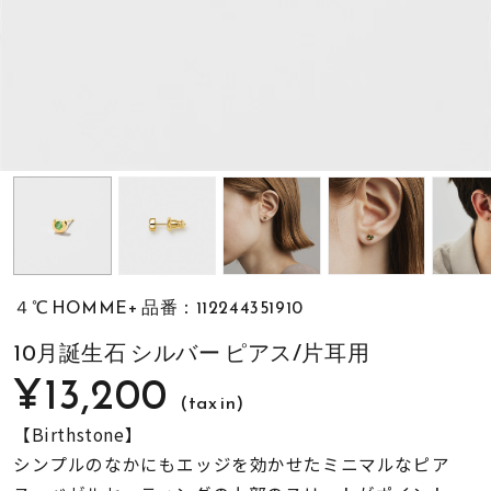
素材
カラー
誕生石
モチーフ
４℃ HOMME+ 品番：112244351910
石の色
10月誕生石 シルバー ピアス/片耳用
¥13,200
(tax in)
ファッションテイス
ト
【Birthstone】
シンプルのなかにもエッジを効かせたミニマルなピア