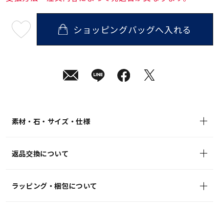
ショッピングバッグへ入れる
最
短
08
月
10
日
(月)
発
送
¥13,200
(tax
in)
素材・石・サイズ・仕様
返品交換について
ラッピング・梱包について