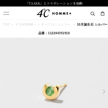
「TAAKK」とコラボレーションを始動
TOP
４℃HOMME+
すべてのジュエリー
10月誕生石 シルバー
キーワードで検索する
品番：112244351910
人気検索キーワード
#summer
#ダイヤモンド ネックレス
#くまのプーさん
#ペア
#エタニティ
ブランド
４℃ HOMME+
カテゴリー
すべてのジュエリー