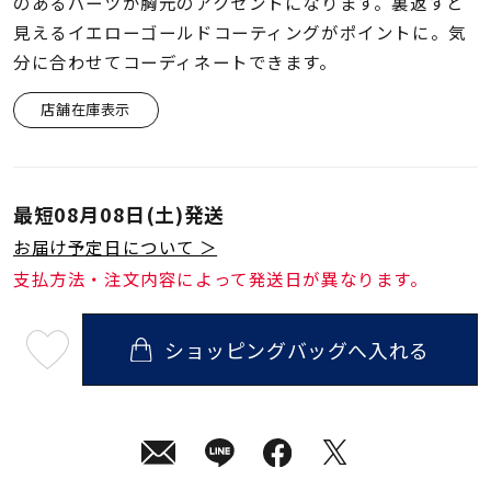
着用シーン
のあるパーツが胸元のアクセントになります。裏返すと
見えるイエローゴールドコーティングがポイントに。気
分に合わせてコーディネートできます。
コレクション
店舗在庫表示
レディース
～
リングサイズ
最短
08月08日(土)
発送
お届け予定日について ＞
メンズ
～
支払方法・注文内容によって発送日が異なります。
リングサイズ
ショッピングバッグへ入れる
最
価格
¥0
¥400,
短
08
月
08
日
(土)
在庫
在庫ありのみ
すべて表示
発
送