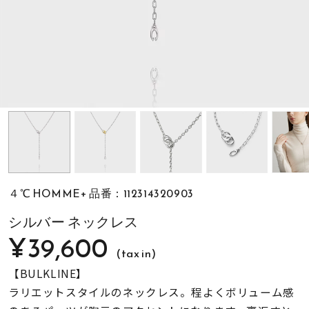
素材
カラー
誕生石
モチーフ
４℃ HOMME+ 品番：112314320903
石の色
シルバー ネックレス
¥39,600
(tax in)
ファッションテイス
ト
【BULKLINE】
ラリエットスタイルのネックレス。程よくボリューム感