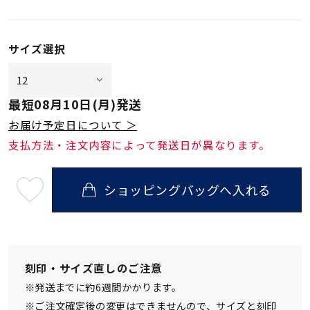
サイズ選択
最短
08月10日(月)
発送
お届け予定日について ＞
支払方法・注文内容によって発送日が異なります。
ショッピングバッグへ入れる
最
短
08
月
10
日
(月)
発
刻印・サイズ直しのご注意
送
¥121,000
※発送までに約6週間かかります。
(tax
in)
※ご注文確定後の変更はできませんので、サイズと刻印