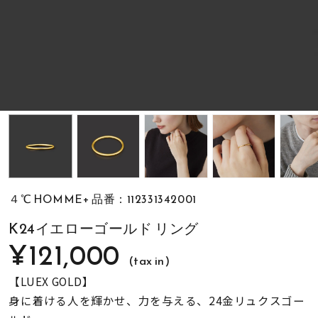
素材
カラー
誕生石
モチーフ
４℃ HOMME+ 品番：112331342001
石の色
K24イエローゴールド リング
¥121,000
(tax in)
ファッションテイス
ト
【LUEX GOLD】
身に着ける人を輝かせ、力を与える、24金リュクスゴー