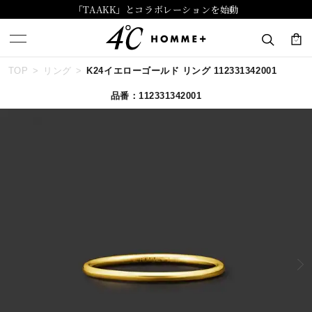
「TAAKK」とコラボレーションを始動
TOP
リング
K24イエローゴールド リング 112331342001
キーワードで検索する
品番：112331342001
人気検索キーワード
#summer
#ペア
#ダイヤモンド ネックレス
#エタニティ
#くまのプーさん
ブランド
４℃ HOMME+
カテゴリー
すべてのジュエリー