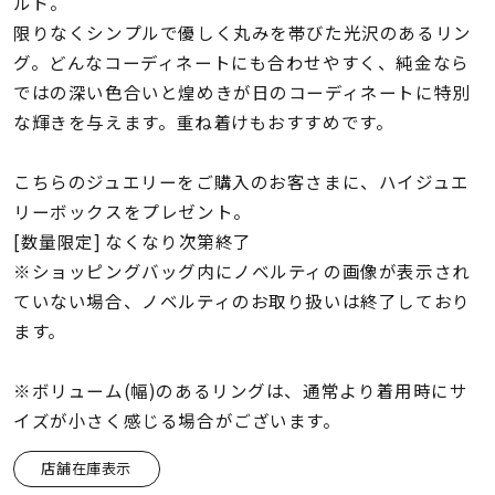
着用シーン
ルド。
限りなくシンプルで優しく丸みを帯びた光沢のあるリン
グ。どんなコーディネートにも合わせやすく、純金なら
コレクション
ではの深い色合いと煌めきが日のコーディネートに特別
な輝きを与えます。重ね着けもおすすめです。
レディース
～
リングサイズ
こちらのジュエリーをご購入のお客さまに、ハイジュエ
リーボックスをプレゼント。
[数量限定] なくなり次第終了
メンズ
※ショッピングバッグ内にノベルティの画像が表示され
～
リングサイズ
ていない場合、ノベルティのお取り扱いは終了しており
ます。
価格
¥0
¥400,
※ボリューム(幅)のあるリングは、通常より着用時にサ
イズが小さく感じる場合がございます。
在庫
在庫ありのみ
すべて表示
店舗在庫表示