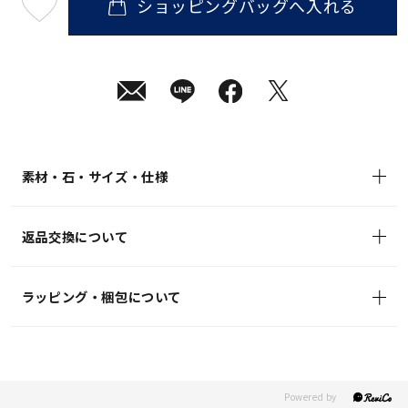
ショッピングバッグへ入れる
最
短
08
月
08
日
(土)
発
送
¥33,000
(tax
in)
素材・石・サイズ・仕様
返品交換について
ラッピング・梱包について