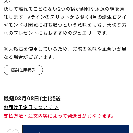
着用シーン
ス。
決して離れることのない2つの輪が調和や永遠の絆を意
味します。Vラインのスリットから覗く4月の誕生石ダイ
コレクション
ヤモンドは困難に打ち勝つという意味をもち、大切な方
へのプレゼントにもおすすめのジュエリーです。
レディース
～
リングサイズ
※天然石を使用しているため、実際の色味や風合いが異
なる場合がございます。
メンズ
店舗在庫表示
～
リングサイズ
最短
08月08日(土)
発送
価格
¥0
¥400,
お届け予定日について ＞
支払方法・注文内容によって発送日が異なります。
在庫
在庫ありのみ
すべて表示