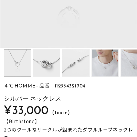
素材
カラー
誕生石
モチーフ
４℃ HOMME+ 品番：112334321904
石の色
シルバー ネックレス
¥33,000
(tax in)
ファッションテイス
ト
【Birthstone】
2つのクールなサークルが組まれたダブルループネックレ