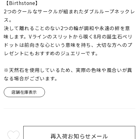
着用シーン
【Birthstone】
2つのクールなサークルが組まれたダブルループネックレ
ス。
コレクション
決して離れることのない2つの輪が調和や永遠の絆を意
味します。Vラインのスリットから覗く8月の誕生石ペリ
レディース
ドットは前向きな心という意味を持ち、大切な方へのプ
～
リングサイズ
レゼントにもおすすめのジュエリーです。
※天然石を使用しているため、実際の色味や風合いが異
メンズ
～
なる場合がございます。
リングサイズ
店舗在庫表示
価格
¥0
¥400,
在庫
在庫ありのみ
すべて表示
再入荷お知らせメール