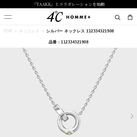
「TAAKK」とコラボレーションを始動
TOP
ネックレス
シルバー ネックレス 112334321908
キーワードで検索する
品番：112334321908
人気検索キーワード
#ペア
#ハーフエタニティリング
#エタニティ
#ダイヤモンド ネックレス
#eギフト
ブランド
４℃ HOMME+
カテゴリー
すべてのジュエリー