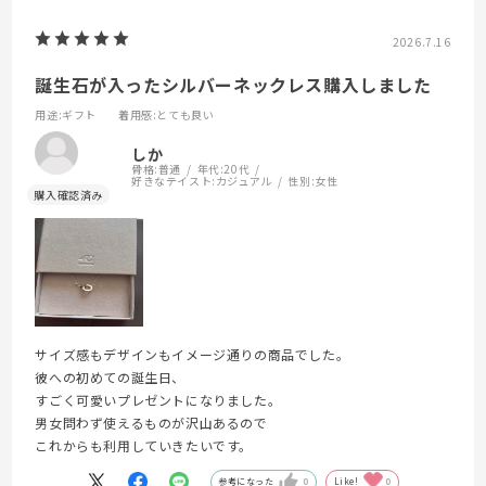
2026.7.16
誕生石が入ったシルバーネックレス購入しました
用途
:ギフト
着用感
:とても良い
しか
骨格:
普通
年代:
20代
好きなテイスト:
カジュアル
性別:
女性
サイズ感もデザインもイメージ通りの商品でした。
彼への初めての誕生日、
すごく可愛いプレゼントになりました。
男女問わず使えるものが沢山あるので
これからも利用していきたいです。
参考になった
0
Like!
0