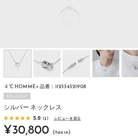
素材
カラー
誕生石
モチーフ
４℃ HOMME+ 品番：112334321908
石の色
SOLDOUT
シルバー ネックレス
ファッションテイス
5.0
ト
（1）
レビューを見る
¥30,800
(tax in)