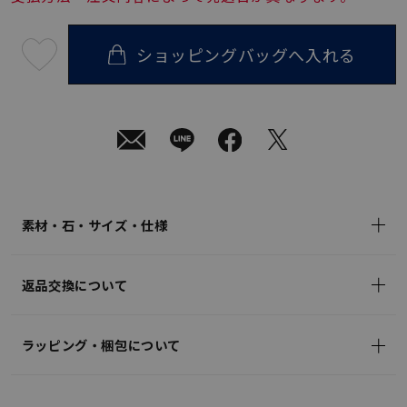
ショッピングバッグへ入れる
最
短
08
月
08
日
(土)
発
送
¥20,900
(tax
in)
素材・石・サイズ・仕様
返品交換について
ラッピング・梱包について