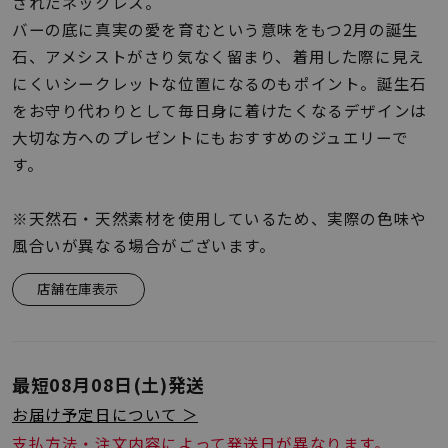
着用シーン
されたネックレス。
バーの底に真実の愛を育むという意味をもつ2月の誕生
石、アメシストがさり気なく留まり、着用した際に見え
コレクション
にくいシークレットな位置になるのもポイント。誕生石
をお守り代わりとして毎日身に着けたくなるデザインは
レディース
大切な方へのプレゼントにもおすすめのジュエリーで
～
リングサイズ
す。
※天然石・天然素材を使用しているため、実際の色味や
メンズ
風合いが異なる場合がございます。
～
リングサイズ
店舗在庫表示
価格
¥0
¥400,
最短
08月08日(土)
発送
在庫
在庫ありのみ
すべて表示
お届け予定日について ＞
支払方法・注文内容によって発送日が異なります。