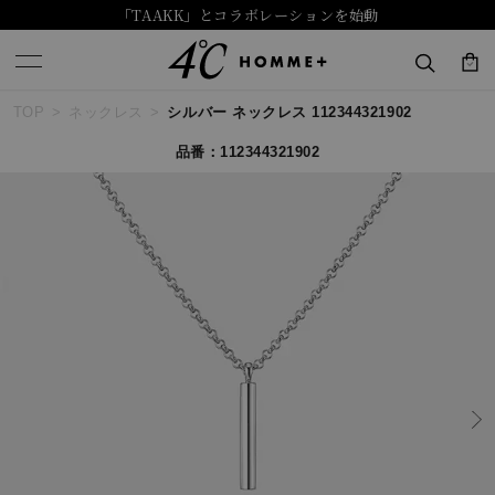
「TAAKK」とコラボレーションを始動
TOP
ネックレス
シルバー ネックレス 112344321902
キーワードで検索する
品番：112344321902
人気検索キーワード
#ペア
#ハーフエタニティリング
#エタニティ
#ダイヤモンド ネックレス
#eギフト
ブランド
４℃ HOMME+
カテゴリー
すべてのジュエリー