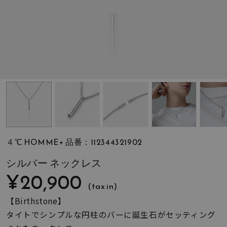
素材
カラー
誕生石
モチーフ
４℃ HOMME+ 品番：112344321902
石の色
シルバー ネックレス
¥20,900
(tax in)
ファッションテイス
ト
【Birthstone】
タイトでシンプルな円柱のバーに誕生石がセッティング