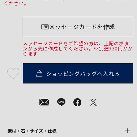
ください。
メッセージカードを作成
メッセージカードをご希望の方は、上記のボタ
ンから先に作成してください。※別途330円かか
ります
ショッピングバッグへ入れる
最
短
08
月
07
日
(金)
発
送
¥17,600
(tax
in)
素材・石・サイズ・仕様