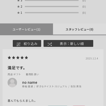
★
3
(0)
★
2
(0)
★
1
(0)
ユーザーレビュー
(1)
スタッフレビュー
(0)
絞り込み
表示：新しい順
2025.12.4
満足です。
用途
:ギフト
着用感
:良い
no name
骨格:
普通
好きなテイスト:
カジュアル
性別:
男性
喜んでもらえました。