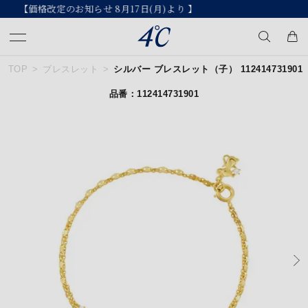
【2026 Summer Collection】発売中
TOP
ブレスレット
シルバー ブレスレット（子） 112414731901
キーワードで検索する
品番：112414731901
人気検索キーワード
#ペア
#eギフト
#ハーフエタニティリング
#刻印可
#メンズ ネックレス
ブランド
４℃
カテゴリー
すべてのジュエリー