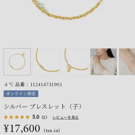
素材
カラー
誕生石
モチーフ
４℃ 品番：112414731901
石の色
オンライン限定
シルバー ブレスレット（子）
ファッションテイス
ト
5.0
（1）
レビューを見る
¥17,600
(tax in)