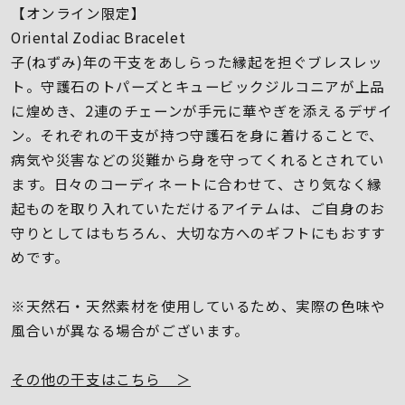
着用シーン
【オンライン限定】
Oriental Zodiac Bracelet
コレクション
子(ねずみ)年の干支をあしらった縁起を担ぐブレスレッ
ト。守護石のトパーズとキュービックジルコニアが上品
に煌めき、2連のチェーンが手元に華やぎを添えるデザイ
レディース
ン。それぞれの干支が持つ守護石を身に着けることで、
～
リングサイズ
病気や災害などの災難から身を守ってくれるとされてい
ます。日々のコーディネートに合わせて、さり気なく縁
起ものを取り入れていただけるアイテムは、ご自身のお
メンズ
～
守りとしてはもちろん、大切な方へのギフトにもおすす
リングサイズ
めです。
価格
¥0
¥400,
※天然石・天然素材を使用しているため、実際の色味や
風合いが異なる場合がございます。
在庫
在庫ありのみ
すべて表示
その他の干支はこちら ＞