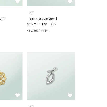
４℃
ion】
【Summer Collection】
シルバー イヤーカフ
¥17,600(tax in)
４℃