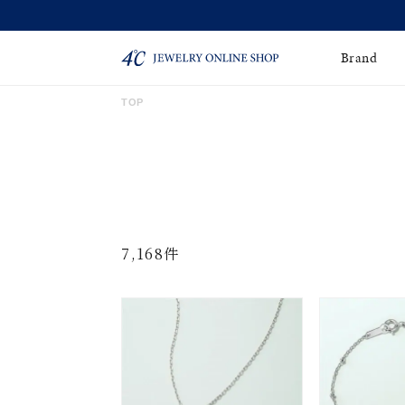
Brand
TOP
ネックレス
ネックレスチェー
Online Shop
ン
ピンキーリング
ピアス
ショッピングガイド
よくあるご質問
イヤーカフ
ブレスレット
7,168件
ペアブレスレット
ペアネックレス
誕生石
限定ジュエリー
時計
ジュエリーポーチ
ブライダルリングはこ
ちら