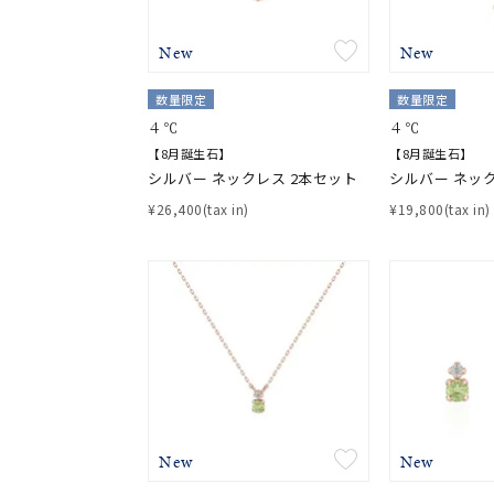
着用シーン
オフィ
New
New
耳周り
数量限定
数量限定
コレクション
公式オ
４℃
４℃
【8月誕生石】
【8月誕生石】
シルバー ネックレス 2本セット
シルバー ネッ
レディース
¥26,400(tax in)
¥19,800(tax in)
リングサイズ
メンズ
リングサイズ
価格
¥0
在庫
在
New
New