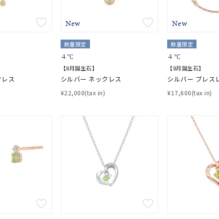
ス
ご褒美
記念日
誕生日
気分転換
デート
New
New
ジュエリー
腕周りジュエリー
ペアジュエリー
ベストセレ
数量限定
数量限定
ンラインショップ限定
４℃
４℃
【8月誕生石】
【8月誕生石】
クレス
シルバー ネックレス
シルバー ブレス
～
¥22,000(tax in)
¥17,600(tax in)
～
¥400,00
庫ありのみ
すべて表示