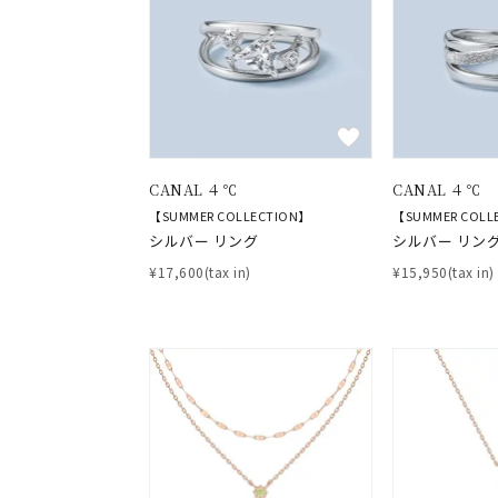
素材
プラチ
カラー
イエロ
1月の
CANAL ４℃
CANAL ４℃
誕生石
7月の
【SUMMER COLLECTION】
【SUMMER COLL
シルバー リング
シルバー リン
しずく
¥17,600(tax in)
¥15,950(tax in)
モチーフ
クロス
クリア
石の色
レッド
ファッションテイスト
フェミ