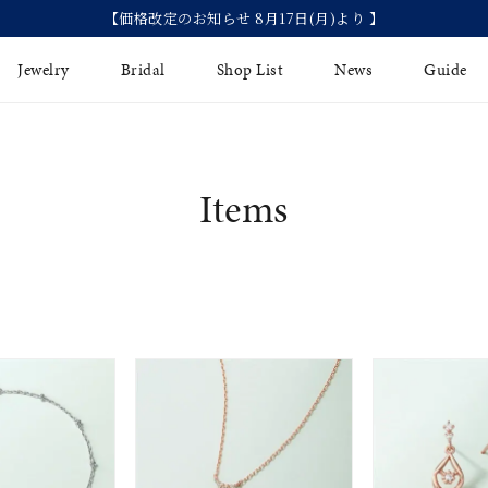
【価格改定のお知らせ 8月17日(月)より 】
Jewelry
Bridal
Shop List
News
Guide
リング
Fashion Jewelry
Brida
Items
イヤリング
プレゼントガイド
永久保
ジュエリーケア
ブライ
バングル
法人のお客様
ブライ
ペアリング
すべてのアイテム
アジャスター