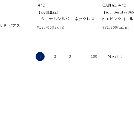
４℃
CANAL ４℃
【8月誕生石】
【Your Bestday 
エターナルシルバー ネックレス
K10ピンクゴー
ルド ピアス
¥18,700(tax in)
¥31,900(tax in)
1
2
3
180
⋯