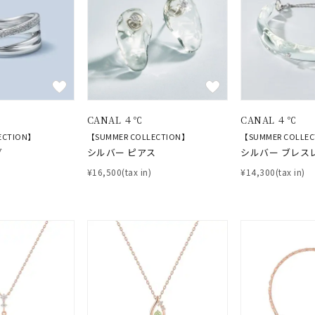
ナ
K18
K10
K7
ゴールド
シルバー
ステ
ーカラー
ピンクカラー
ホワイトカラー
トリプルカラー
誕生石
2月の誕生石
3月の誕生石
4月の誕生石
5月の
CANAL ４℃
CANAL ４℃
誕生石
8月の誕生石
9月の誕生石
10月の誕生石
11
ECTION】
【SUMMER COLLECTION】
【SUMMER COLLE
グ
シルバー ピアス
シルバー ブレス
リセット
絞り込んで検索する
ハート
一粒
三石
パヴェ
ライン
馬蹄
¥16,500(tax in)
¥14,300(tax in)
ダブルループ
星座
イニシャル
リボン
その他
ホワイト
ピンク
パープル
ブルー
グリーン
マルチカラー
ニン
エレガント
カジュアル
フォーマル
モード