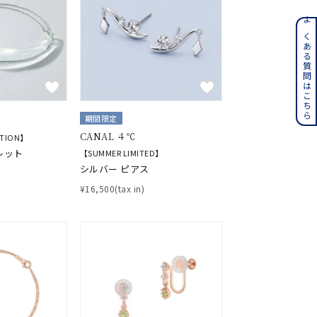
ンレス
よくある質問はこちら
その他
誕生石
6月の誕生石
期間限定
月の誕生石
12月の誕生石
CANAL ４℃
CTION】
レット
【SUMMER LIMITED】
シルバー ピアス
ムーン
フラワー
¥16,500(tax in)
イエロー
ブラウン
シンプル
ユニセックス