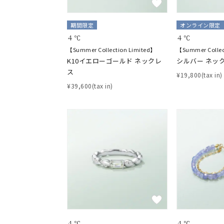
期間限定
オンライン限定
４℃
４℃
【Summer Collection Limited】
【Summer Collec
K10イエローゴールド ネックレ
シルバー ネッ
ス
¥19,800(tax in)
¥39,600(tax in)
４℃
４℃