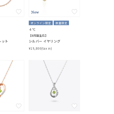
結婚式
推し活
New
クション
オンライン限定
数量限定
４℃
【8月誕生石】
レット
シルバー イヤリング
¥19,800(tax in)
0