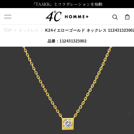
「TAAKK」とコラボレーションを始動
TOP
ネックレス
K24イエローゴールド ネックレス 11243132300
キーワードで検索する
品番：112431323002
人気検索キーワード
#summer
#ペア
#ダイヤモンド ネックレス
#エタニティ
#くまのプーさん
ブランド
４℃ HOMME+
カテゴリー
すべてのジュエリー