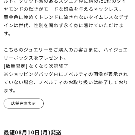
着用シーン
ルド。ソリッド感のあるスクエア枠に納めた1粒のダイ
ヤモンドの輝きがモードな印象を与えるネックレス。
黄金色に煌めくトレンドに流されないタイムレスなデザ
コレクション
インは世代、性別を問わず永く身に着けていただけま
す。
レディース
～
リングサイズ
こちらのジュエリーをご購入のお客さまに、ハイジュエ
リーボックスをプレゼント。
[数量限定] なくなり次第終了
メンズ
※ショッピングバッグ内にノベルティの画像が表示され
～
リングサイズ
ていない場合、ノベルティのお取り扱いは終了しており
ます。
価格
¥0
¥400,
店舗在庫表示
在庫
在庫ありのみ
すべて表示
最短
08月10日(月)
発送