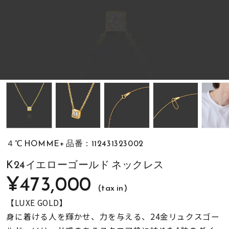
素材
カラー
誕生石
モチーフ
４℃ HOMME+ 品番：112431323002
石の色
K24イエローゴールド ネックレス
¥473,000
(tax in)
ファッションテイス
ト
【LUXE GOLD】
身に着ける人を輝かせ、力を与える、24金リュクスゴー