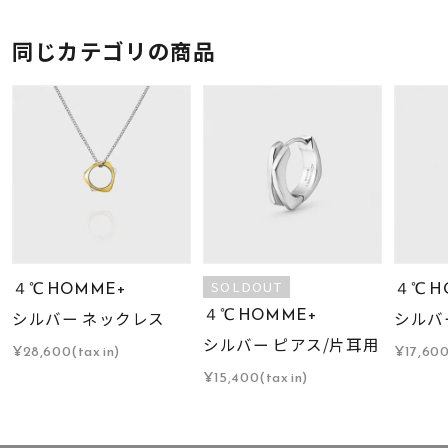
同じカテゴリの商品
４℃ HOMME+
４℃ H
SOLDOUT
４℃ HOMME+
シルバー ネックレス
シルバ
シルバー ピアス/片耳用
¥28,600(tax in)
¥17,600
¥15,400(tax in)