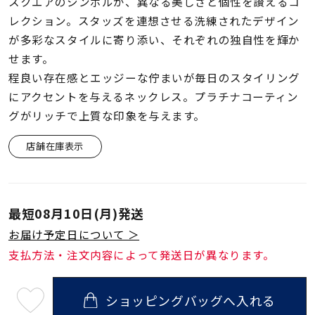
着用シーン
スクエアのシンボルが、異なる美しさと個性を讃えるコ
レクション。スタッズを連想させる洗練されたデザイン
が多彩なスタイルに寄り添い、それぞれの独自性を輝か
コレクション
せます。
程良い存在感とエッジーな佇まいが毎日のスタイリング
レディース
にアクセントを与えるネックレス。プラチナコーティン
～
リングサイズ
グがリッチで上質な印象を与えます。
店舗在庫表示
メンズ
～
リングサイズ
最短
08月10日(月)
発送
価格
お届け予定日について ＞
¥0
¥400,
支払方法・注文内容によって発送日が異なります。
在庫
在庫ありのみ
すべて表示
ショッピングバッグへ入れる
最
短