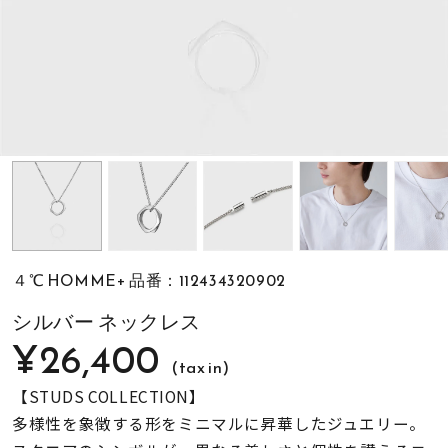
素材
カラー
誕生石
モチーフ
４℃ HOMME+ 品番：112434320902
石の色
シルバー ネックレス
¥26,400
(tax in)
ファッションテイス
ト
【STUDS COLLECTION】
多様性を象徴する形をミニマルに昇華したジュエリー。