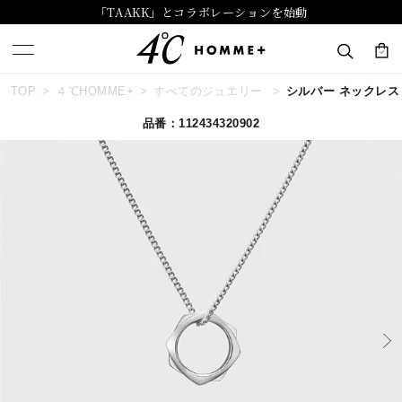
「TAAKK」とコラボレーションを始動
TOP
４℃HOMME+
すべてのジュエリー
シルバー ネックレ
キーワードで検索する
品番：112434320902
人気検索キーワード
#summer
#ダイヤモンド ネックレス
#くまのプーさん
#ペア
#エタニティ
ブランド
４℃ HOMME+
カテゴリー
すべてのネックレス