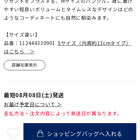
着用シーン
クセントをプラスする、Mサイズのバングル。身に着け
やすい程良いボリュームとタイムレスなデザインはどの
ようなコーディネートにも自然に馴染みます。
コレクション
【サイズ違い】
レディース
品番：112444330901
Sサイズ（内周約13cmタイプ）
～
リングサイズ
はこちら ＞
店舗在庫表示
メンズ
～
リングサイズ
最短
08月08日(土)
発送
価格
お届け予定日について ＞
¥0
¥400,
支払方法・注文内容によって発送日が異なります。
在庫
在庫ありのみ
すべて表示
ショッピングバッグへ入れる
最
短