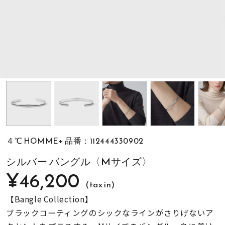
素材
カラー
誕生石
モチーフ
４℃ HOMME+ 品番：112444330902
石の色
シルバー バングル〈Mサイズ〉
¥46,200
(tax in)
ファッションテイス
ト
【Bangle Collection】
ブラックコーティングのシックなラインがさりげないア