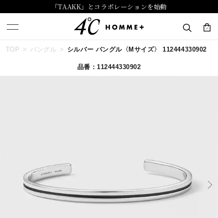
「TAAKK」とコラボレーションを始動
TOP
バングル
シルバー バングル〈Mサイズ〉 112444330902
キーワードで検索する
品番：112444330902
人気検索キーワード
#ペア
#ハーフエタニティリング
#エタニティ
#ダイヤモンド ネックレス
#eギフト
ブランド
４℃ HOMME+
カテゴリー
すべてのジュエリー