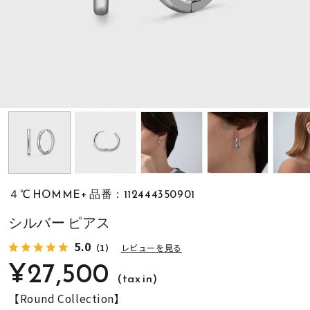
素材
カラー
誕生石
モチーフ
４℃ HOMME+ 品番：112444350901
石の色
シルバー ピアス
5.0
（1）
レビューを見る
ファッションテイス
¥27,500
ト
(tax in)
【Round Collection】