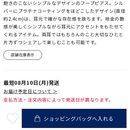
着用シーン
飽きのこないシンプルなデザインのフープピアス。シル
バーにプラチナコーティングをほどこしたデザイン(直径
約2.4cm)は、耳元で確かな存在感を放ちます。地金の艶
コレクション
感が美しくシンプルながら耳元にアクセントをもたせて
くれるアイテム。両耳ではもちろんのこと大切なひとと
レディース
片方ずつシェアして楽しむことも可能です。
～
リングサイズ
店舗在庫表示
メンズ
～
リングサイズ
最短
08月10日(月)
発送
お届け予定日について ＞
価格
¥0
¥400,
支払方法・注文内容によって発送日が異なります。
ショッピングバッグへ入れる
在庫
在庫ありのみ
すべて表示
最
短
08