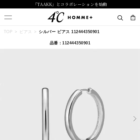
「TAAKK」とコラボレーションを始動
TOP
ピアス
シルバー ピアス 112444350901
キーワードで検索する
品番：112444350901
人気検索キーワード
#summer
#ダイヤモンド ネックレス
#くまのプーさん
#ペア
#エタニティ
ブランド
４℃ HOMME+
カテゴリー
すべてのジュエリー