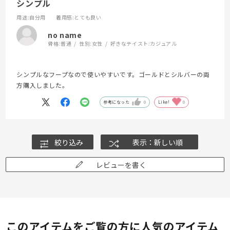
シンプル
用途
:自分用
着用感
:とても良い
no name
骨格:
普通
性別:
女性
好きなテイスト:
カジュアル
シンプルなフープなので使いやすいです。ゴールドとシルバーの両
方購入しました。
参考になった
0
Like!
0
絞り込み
表示：新しい順
レビューを書く
このアイテムをご覧の方に人気のアイテム