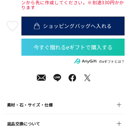
ンから先に作成してください。※別途330円かか
ります
ショッピングバッグへ入れる
最
短
08
月
10
日
(月)
発
送
¥19,800
のeギフトとは？
(tax
in)
素材・石・サイズ・仕様
返品交換について