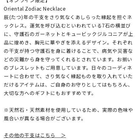
着用シーン
Oriental Zodiac Necklace
辰(たつ)年の干支をさり気なくあしらった縁起を担ぐネ
コレクション
ックレス。運気を呼び込むといわれている7石の横並び
に、守護石のガーネットとキュービックジルコニアが上
品に煌めき、胸元に華やぎを添えるデザイン。それぞれ
レディース
～
の干支が持つ守護石を身に着けることで、病気や災害な
リングサイズ
どの災難から身を守ってくれるとされています。お揃い
のブレスレットもご用意しています。日々のコーディネ
メンズ
ートに合わせて、さり気なく縁起ものを取り入れていた
～
リングサイズ
だけるアイテムは、ご自身のお守りとしてはもちろん、
大切な方へのギフトにもおすすめです。
価格
¥0
¥400,
※天然石・天然素材を使用しているため、実際の色味や
風合いが異なる場合がございます。
在庫
在庫ありのみ
すべて表示
その他の干支はこちら ＞