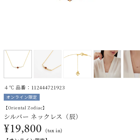
素材
カラー
誕生石
モチーフ
４℃ 品番：112444721923
石の色
オンライン限定
【Oriental Zodiac】
ファッションテイス
シルバー ネックレス（辰）
ト
¥19,800
(tax in)
【オンライン限定】