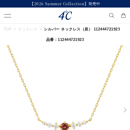
【2026 Summer Collection】発売中
TOP
ネックレス
シルバー ネックレス（辰） 112444721923
キーワードで検索する
品番：112444721923
人気検索キーワード
#summer
#ダイヤモンド ネックレス
#くまのプーさん
#ペア
#エタニティ
ブランド
４℃
カテゴリー
すべてのジュエリー