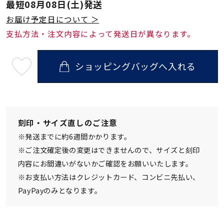
最短
08月08日(土)
発送
お届け予定日について ＞
支払方法・注文内容によって発送日が異なります。
ショッピングバッグへ入れる
最
短
08
月
08
日
(土)
発
刻印・サイズ直しのご注意
送
¥33,000
※発送までに約6週間かかります。
(tax
in)
※ご注文確定後の変更はできませんので、サイズと刻印
内容にお間違いがないかご確認をお願いいたします。
※お支払い方法はクレジットカード、コンビニ先払い、
PayPayのみとなります。