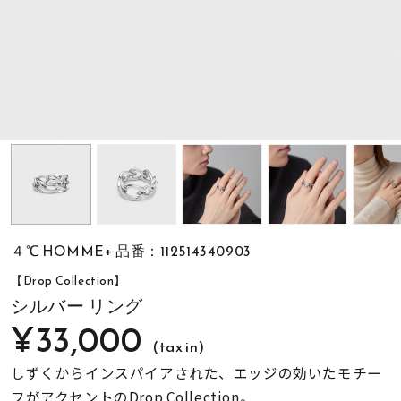
素材
カラー
誕生石
モチーフ
４℃ HOMME+ 品番：112514340903
石の色
【Drop Collection】
シルバー リング
¥33,000
ファッションテイス
ト
(tax in)
しずくからインスパイアされた、エッジの効いたモチー
フがアクセントのDrop Collection。