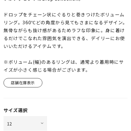
着用シーン
ドロップをチェーン状にぐるりと巻きつけたボリューム
コレクション
リング。360℃どの角度から見てもさまになるデザイン。
無骨ながらも抜け感があるためラフな印象に。身に着け
るだけでこなれた雰囲気を演出できる、デイリーにお使
レディース
～
いいただけるアイテムです。
リングサイズ
※ボリューム(幅)のあるリングは、通常より着用時にサ
メンズ
イズが小さく感じる場合がございます。
～
リングサイズ
店舗在庫表示
価格
¥0
¥400,
サイズ選択
在庫
在庫ありのみ
すべて表示