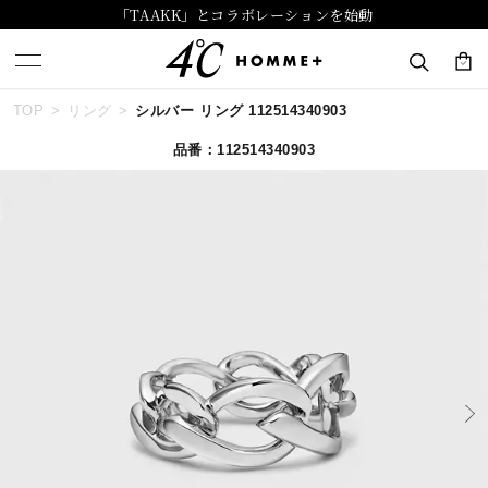
「TAAKK」とコラボレーションを始動
TOP
リング
シルバー リング 112514340903
キーワードで検索する
品番：112514340903
人気検索キーワード
#ペア
#ハーフエタニティリング
#エタニティ
#ダイヤモンド ネックレス
#eギフト
ブランド
４℃ HOMME+
カテゴリー
すべてのジュエリー