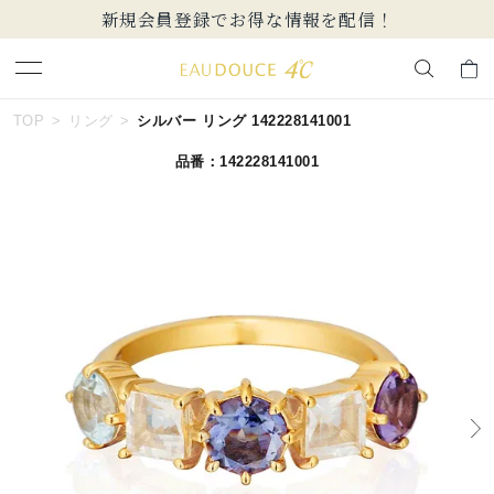
【価格改定のお知らせ 8月17日(月)より 】
キーワードで検索する
TOP
リング
シルバー リング 142228141001
品番：142228141001
人気検索キーワード
#ペア
#eギフト
#ハーフエタニティリング
#刻印可
#メンズ ネックレス
ブランド
EAU DOUCE４℃
カテゴリー
すべてのジュエリー