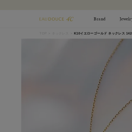
Brand
Jewelr
TOP
ネックレス
K10イエローゴールド ネックレス 14243
All Jewelry
New Item
Online Shop
Pinky Ring
Pierced Earrings
ショッピングガイド
Bangle
Birthday Collecti
よくあるご質問