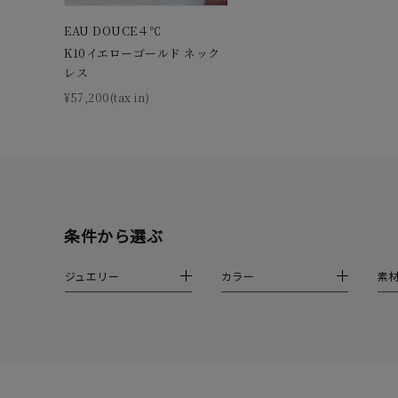
1月の
EAU DOUCE４℃
誕生石
K10イエローゴールド ネック
7月の
レス
¥57,200(tax in)
しずく
モチーフ
クロス
クリア
石の色
レッド
条件から選ぶ
ファッションテイスト
フェミ
ジュエリー
カラー
素
着用シーン
オフィ
耳周り
コレクション
公式オ