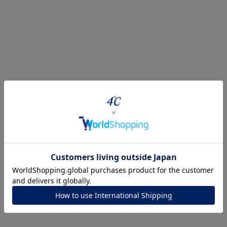
r
#ペア
#ダイヤモンド ネックレス
#エタニティ
#くまのプー
ナ
K18
K10
K7
ゴールド
シルバー
ステ
ーカラー
ピンクカラー
ホワイトカラー
トリプルカラー