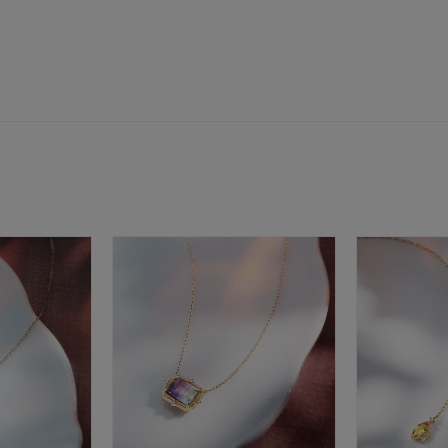
～
～
¥400,00
庫ありのみ
すべて表示