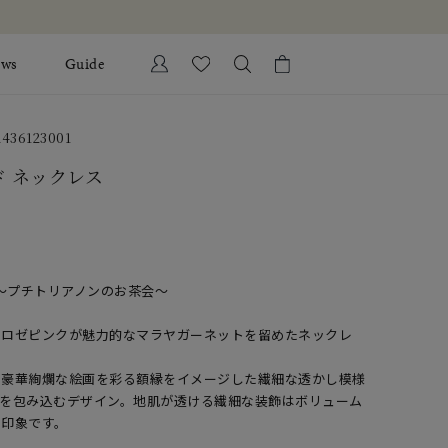
ews
Guide
カートに商品がありません。
36123001
Ring
l Jewelry
ド ネックレス
Bracelet
証
ダルサービス
ダルリングの選び方
Trianon～プチトリアノンのお茶会～
なロゼピンクが魅力的なマラヤガーネットを留めたネックレ
る豪華絢爛な絵画を彩る額縁をイメージした繊細な透かし模様
ンを包み込むデザイン。地肌が透ける繊細な装飾はボリューム
る印象です。