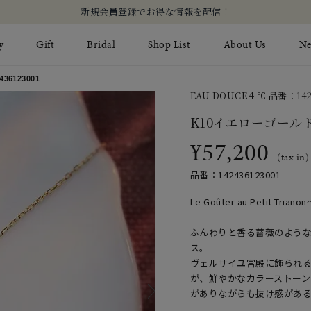
新規会員登録でお得な情報を配信！
y
Gift
Bridal
Shop List
About Us
N
6123001
EAU DOUCE４℃ 品番：1424
Limited Jewelry
Necklace
Fashion Jewelry
Brida
K10イエローゴール
Earring
Ear Cuff
¥57,200
ジュエリーケア
永久保
(tax in)
on
Jewelry Pouch
Adjuster
ブライ
品番：142436123001
ブライ
Le Goûter au Petit 
ふんわりと香る薔薇のよう
ス。
ヴェルサイユ宮殿に飾られ
が、鮮やかなカラーストー
がありながらも抜け感があ