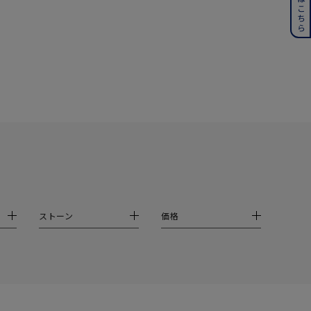
誕生石
6月の誕生石
月の誕生石
12月の誕生石
ムーン
フラワー
イエロー
ブラウン
シンプル
ユニセックス
ストーン
価格
結婚式
推し活
クション