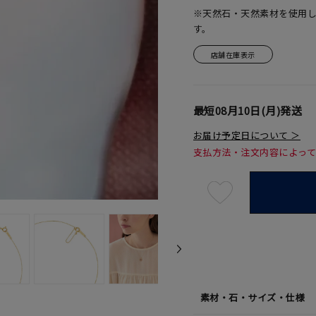
※天然石・天然素材を使用
す。
店舗在庫表示
最短
08月10日(月)
発送
お届け予定日について ＞
支払方法・注文内容によっ
最
短
08
月
10
日
(月)
発
送
¥57,2
素材・石・サイズ・仕様