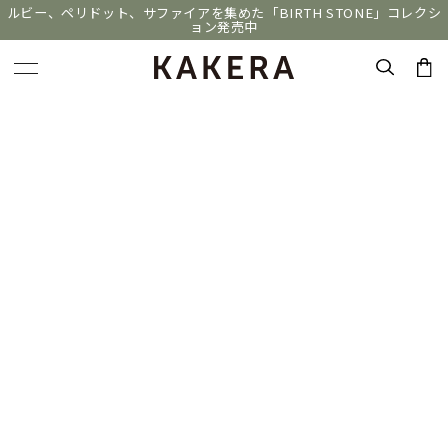
ルビー、ペリドット、サファイアを集めた「BIRTH STONE」コレクシ
ョン発売中
キーワードで検索する
人気検索キーワード
#summer
#ペア
#ダイヤモンド ネックレス
#エタニティ
#くまのプーさん
ブランド
KAKERA
カテゴリー
すべてのジュエリー