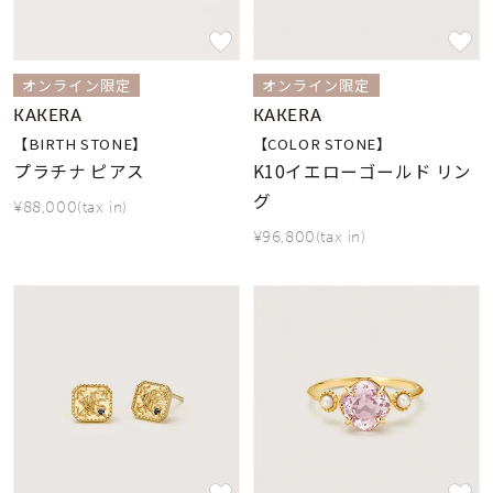
着用シーン
コレクション
オンライン限定
オンライン限定
KAKERA
KAKERA
【BIRTH STONE】
【COLOR STONE】
レディース
～
プラチナ ピアス
K10イエローゴールド リン
リングサイズ
グ
¥88,000(tax in)
¥96,800(tax in)
メンズ
～
リングサイズ
価格
¥0
¥400,
在庫
在庫ありのみ
すべて表示