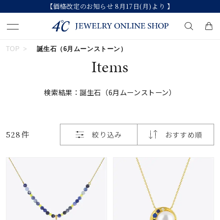
【価格改定のお知らせ 8月17日(月)より 】
おすすめ順
TOP
誕生石（6月ムーンストーン）
キーワードで検索する
Items
価格が安い
検索結果：誕生石（6月ムーンストーン）
人気検索キーワード
価格が高い
#ペア
#eギフト
#ハーフエタニティリング
新着順
528件
絞り込み
おすすめ順
#刻印可
#メンズ ネックレス
お気に入り登録数
ブランド
カテゴリー
すべてのジュエリー
並び替え