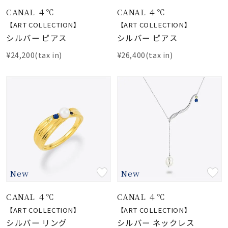
着用シーン
CANAL ４℃
CANAL ４℃
【ART COLLECTION】
【ART COLLECTION】
コレクション
シルバー ピアス
シルバー ピアス
¥24,200(tax in)
¥26,400(tax in)
レディース
～
リングサイズ
メンズ
～
リングサイズ
価格
¥0
¥400,
New
New
CANAL ４℃
CANAL ４℃
在庫
在庫ありのみ
すべて表示
【ART COLLECTION】
【ART COLLECTION】
シルバー リング
シルバー ネックレス