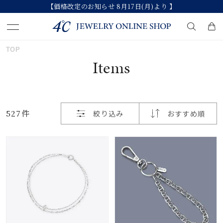
【価格改定のお知らせ 8月17日(月)より 】
おすすめ順
TOP
キーワードで検索する
Items
価格が安い
人気検索キーワード
価格が高い
527件
絞り込み
おすすめ順
#summer
#ペア
#ダイヤモンド ネックレス
新着順
#エタニティ
#くまのプーさん
お気に入り登録数
ブランド
カテゴリー
すべてのジュエリー
並び替え