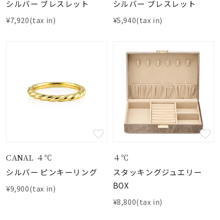
着用シーン
シルバー ブレスレット
シルバー ブレスレット
¥7,920(tax in)
¥5,940(tax in)
コレクション
レディース
～
リングサイズ
メンズ
～
リングサイズ
CANAL ４℃
４℃
価格
¥10,000
¥0
シルバー ピンキーリング
スタッキングジュエリー
BOX
¥9,900(tax in)
在庫
¥8,800(tax in)
在庫ありのみ
すべて表示