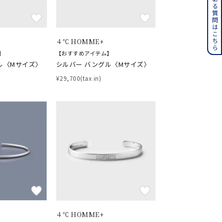
よくある質問はこちら
その他
４℃ HOMME+
誕生石
6月の誕生石
】
【おすすめアイテム】
月の誕生石
12月の誕生石
ル〈Mサイズ〉
シルバー バングル〈Mサイズ〉
¥29,700(tax in)
ムーン
フラワー
イエロー
ブラウン
シンプル
ユニセックス
結婚式
推し活
４℃ HOMME+