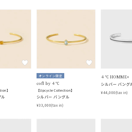
オンライン限定
４℃ HOMME+
cofl by ４℃
シルバー バング
ction】
【Upcycle Collection】
¥44,000(tax in)
グル
シルバー バングル
¥33,000(tax in)