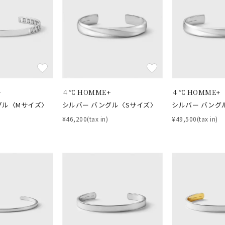
+
４℃ HOMME+
４℃ HOMME+
#ハーフエタニティリング
#エタニティ
#ダイヤモンド ネックレス
グル〈Mサイズ〉
シルバー バングル〈Sサイズ〉
シルバー バング
並び替え
¥46,200(tax in)
¥49,500(tax in)
ナ
K18
K10
K7
ゴールド
シルバー
ステ