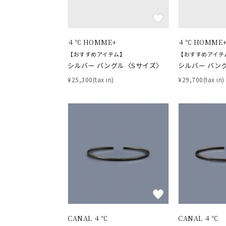
カラー
イエロ
４℃ HOMME+
４℃ HOMME
1月の
【おすすめアイテム】
【おすすめアイテ
誕生石
7月の
シルバー バングル〈Sサイズ〉
シルバー バン
¥25,300(tax in)
¥29,700(tax in)
しずく
モチーフ
クロス
クリア
石の色
レッド
ファッションテイスト
フェミ
着用シーン
オフィ
CANAL ４℃
CANAL ４℃