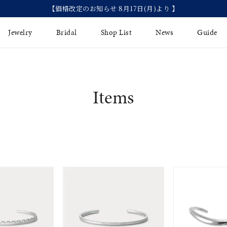
【価格改定のお知らせ 8月17日(月)より 】
Jewelry
Bridal
Shop List
News
Guide
リング
Fashion Jewelry
Brida
Items
イヤリング
プレゼントガイド
永久保
ジュエリーケア
ブライ
バングル
法人のお客様
ブライ
ペアリング
すべてのアイテム
アジャスター