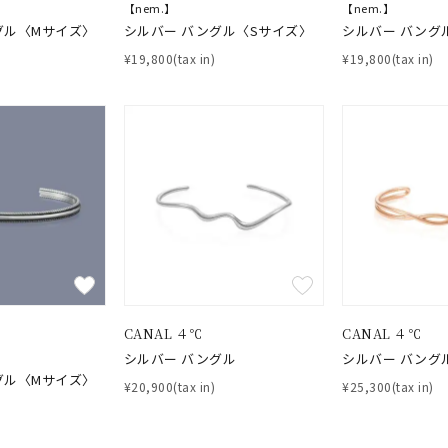
【nem.】
【nem.】
ジュエリー
腕周りジュエリー
ペアジュエリー
ベストセレ
グル〈Mサイズ〉
シルバー バングル〈Sサイズ〉
シルバー バング
ンラインショップ限定
¥19,800(tax in)
¥19,800(tax in)
～
～
¥400,00
CANAL ４℃
CANAL ４℃
庫ありのみ
すべて表示
シルバー バングル
シルバー バング
グル〈Mサイズ〉
¥20,900(tax in)
¥25,300(tax in)