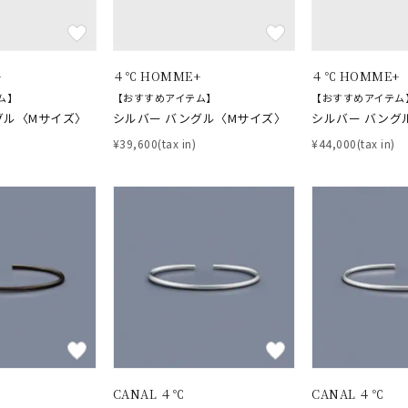
ーカラー
ピンクカラー
ホワイトカラー
トリプルカラー
+
４℃ HOMME+
４℃ HOMME+
誕生石
2月の誕生石
3月の誕生石
4月の誕生石
5月の
ム】
【おすすめアイテム】
【おすすめアイテム
誕生石
8月の誕生石
9月の誕生石
10月の誕生石
11
グル〈Mサイズ〉
シルバー バングル〈Mサイズ〉
シルバー バング
¥39,600(tax in)
¥44,000(tax in)
リセット
絞り込んで検索する
ハート
一粒
三石
パヴェ
ライン
馬蹄
ダブルループ
星座
イニシャル
リボン
その他
ホワイト
ピンク
パープル
ブルー
グリーン
マルチカラー
ニン
エレガント
カジュアル
フォーマル
モード
ス
ご褒美
記念日
誕生日
気分転換
デート
CANAL ４℃
CANAL ４℃