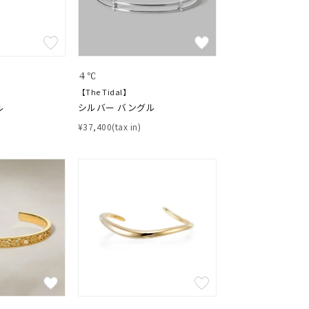
４℃
【The Tidal】
ル
シルバー バングル
¥37,400(tax in)