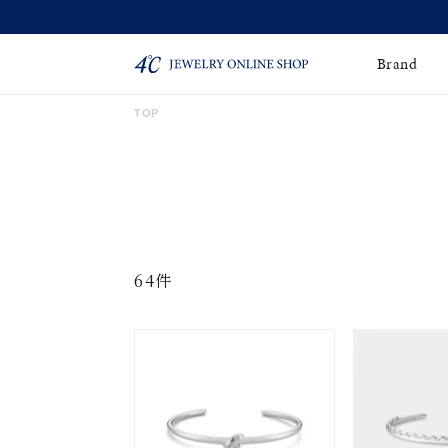
Brand
TOP
ネックレス
ネックレスチェー
Online Shop
ン
ピンキーリング
ピアス
ショッピングガイド
よくあるご質問
イヤーカフ
ブレスレット
64件
ペアブレスレット
ペアネックレス
誕生石
限定ジュエリー
時計
ジュエリーポーチ
ブライダルリングはこ
ちら