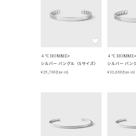
おすすめ順
価格が安い
価格が高い
新着順
お気に入り登録数
４℃ HOMME+
４℃ HOMME
人気検索キーワード
#ペア
シルバー バングル〈Sサイズ〉
シルバー バン
¥29,700(tax in)
¥33,000(tax in)
ブランド
カテゴリー
素材
プラチ