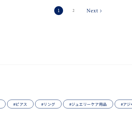
1
2
#ピアス
#リング
#ジュエリーケア用品
#アジ