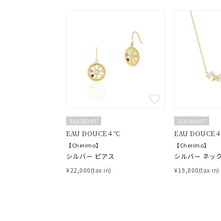
1月の
誕生石
7月の
しずく
モチーフ
クロス
クリア
石の色
SOLDOUT
SOLDOUT
レッド
EAU DOUCE４℃
EAU DOUCE
【Cherimo】
【Cherimo】
ファッションテイスト
フェミ
シルバー ピアス
シルバー ネッ
¥22,000(tax in)
¥19,800(tax in)
着用シーン
オフィ
耳周り
コレクション