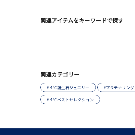
公式オ
関連アイテムをキーワードで探す
レディース
リングサイズ
メンズ
リングサイズ
価格
¥0
関連カテゴリー
#４℃誕生石ジュエリー
#プラチナリング
在庫
在
#４℃ベストセレクション