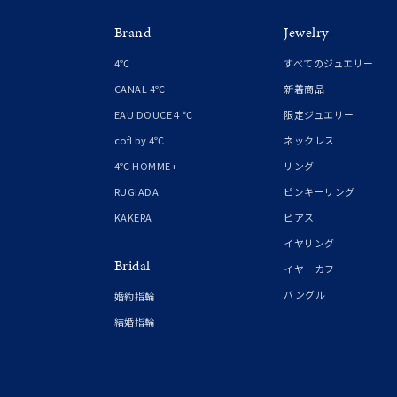
Brand
Jewelry
4℃
すべてのジュエリー
CANAL 4℃
新着商品
EAU DOUCE４℃
限定ジュエリー
cofl by 4℃
ネックレス
4℃ HOMME+
リング
RUGIADA
ピンキーリング
KAKERA
ピアス
イヤリング
Bridal
イヤーカフ
バングル
婚約指輪
結婚指輪