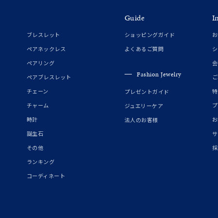
Guide
I
ブレスレット
ショッピングガイド
お
ペアネックレス
よくあるご質問
シ
ペアリング
会
Fashion Jewelry
ペアブレスレット
ご
チェーン
特
プレゼントガイド
チャーム
プ
ジュエリーケア
時計
お
法人のお客様
誕生石
サ
その他
採
ランキング
コーディネート