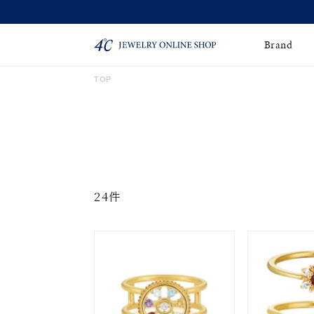
Brand
TOP
ネックレス
ネックレスチェー
Online Shop
ン
ピンキーリング
ピアス
ショッピングガイド
よくあるご質問
イヤーカフ
ブレスレット
24件
ペアブレスレット
ペアネックレス
誕生石
限定ジュエリー
時計
ジュエリーポーチ
ブライダルリングはこ
ちら