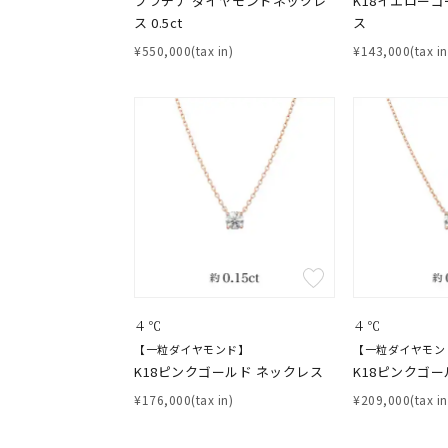
プラチナ ダイヤモンドネックレ
K18イエローゴ
おすすめ順
価格が安い
ス 0.5ct
ス
価格が高い
新着順
¥550,000(tax in)
¥143,000(tax in
お気に入り登録数
人気検索キーワード
#ペア
ブランド
カテゴリー
４℃
４℃
【一粒ダイヤモンド】
【一粒ダイヤモン
K18ピンクゴールド ネックレス
K18ピンクゴー
素材
プラチ
¥176,000(tax in)
¥209,000(tax in
カラー
イエロ