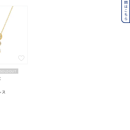
よくある質問はこちら
誕生石
6月の誕生石
月の誕生石
12月の誕生石
ムーン
フラワー
イエロー
ブラウン
SOLDOUT
℃
シンプル
ユニセックス
レス
結婚式
推し活
クション