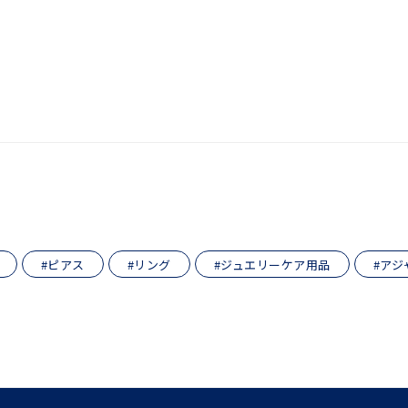
ンラインショップ限定
～
～
¥400,00
#ピアス
#リング
#ジュエリーケア用品
#アジ
庫ありのみ
すべて表示