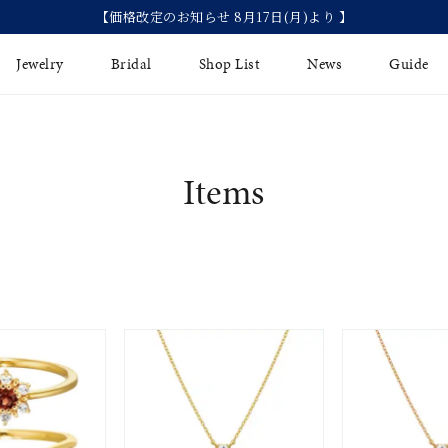
【価格改定のお知らせ 8月17日(月)より 】
Jewelry
Bridal
Shop List
News
Guide
リング
Fashion Jewelry
Brida
Items
イヤリング
プレゼントガイド
永久保
ジュエリーケア
ブライ
バングル
法人のお客様
ブライ
ペアリング
すべてのアイテム
アジャスター