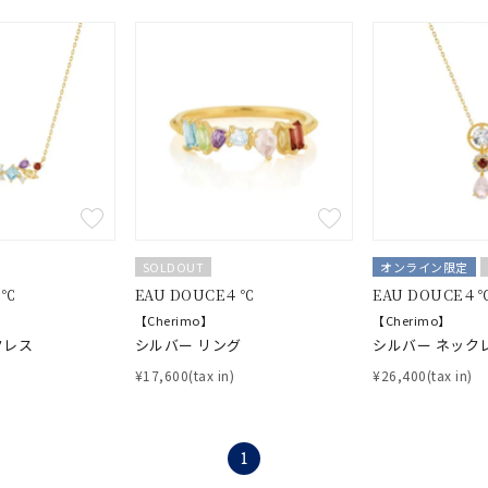
誕生石
2月の誕生石
3月の誕生石
4月の誕生石
5月の
誕生石
8月の誕生石
9月の誕生石
10月の誕生石
11
リセット
絞り込んで検索する
ハート
一粒
三石
パヴェ
ライン
馬蹄
ダブルループ
星座
イニシャル
リボン
その他
ホワイト
ピンク
パープル
ブルー
グリーン
SOLDOUT
オンライン限定
マルチカラー
４℃
EAU DOUCE４℃
EAU DOUCE４
【Cherimo】
【Cherimo】
ニン
エレガント
カジュアル
フォーマル
モード
クレス
シルバー リング
シルバー ネック
¥17,600(tax in)
¥26,400(tax in)
ス
ご褒美
記念日
誕生日
気分転換
デート
1
ジュエリー
腕周りジュエリー
ペアジュエリー
ベストセレ