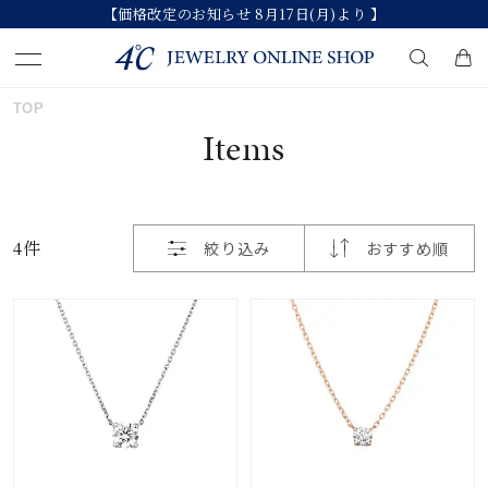
【価格改定のお知らせ 8月17日(月)より 】
おすすめ順
TOP
キーワードで検索する
Items
価格が安い
人気検索キーワード
価格が高い
4件
絞り込み
おすすめ順
#summer
#ペア
#ダイヤモンド ネックレス
新着順
#エタニティ
#くまのプーさん
お気に入り登録数
ブランド
カテゴリー
すべてのジュエリー
並び替え