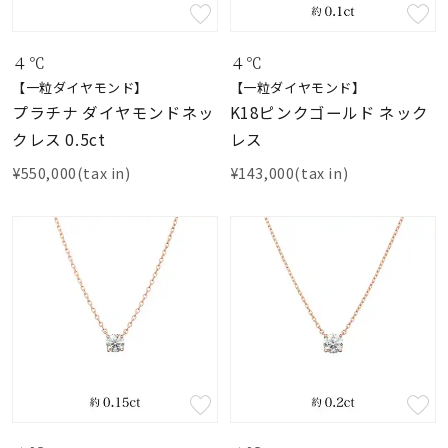
素材
４℃
４℃
【一粒ダイヤモンド】
【一粒ダイヤモンド】
カラー
プラチナ ダイヤモンドネッ
K18ピンクゴールド ネック
クレス 0.5ct
レス
誕生石
¥550,000(tax in)
¥143,000(tax in)
モチーフ
石の色
ファッションテイス
ト