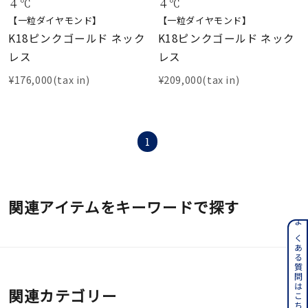
着用シーン
４℃
４℃
【一粒ダイヤモンド】
【一粒ダイヤモンド】
K18ピンクゴールド ネック
K18ピンクゴールド ネック
コレクション
レス
レス
¥176,000(tax in)
¥209,000(tax in)
レディース
～
リングサイズ
1
メンズ
～
リングサイズ
関連アイテムをキーワードで探す
価格
¥0
¥400,
よくある質問はこちら
在庫
在庫ありのみ
すべて表示
関連カテゴリー