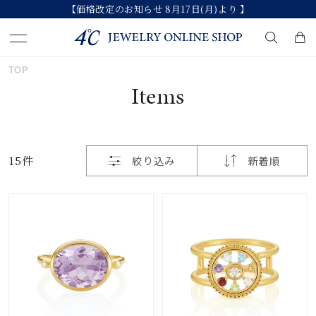
【価格改定のお知らせ 8月17日(月)より 】
おすすめ順
TOP
キーワードで検索する
Items
価格が安い
人気検索キーワード
価格が高い
15件
絞り込み
新着順
#summer
#ペア
#ダイヤモンド ネックレス
新着順
#エタニティ
#くまのプーさん
お気に入り登録数
ブランド
カテゴリー
すべてのジュエリー
並び替え