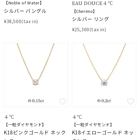
着用シーン
EAU DOUCE４℃
【Noble of Water】
シルバー バングル
【Cherimo】
シルバー リング
コレクション
¥38,500(tax in)
¥25,300(tax in)
レディース
～
リングサイズ
メンズ
～
リングサイズ
価格
¥0
¥400,
４℃
４℃
【一粒ダイヤモンド】
【一粒ダイヤモンド】
在庫
在庫ありのみ
すべて表示
K18ピンクゴールド ネック
K18イエローゴールド ネッ