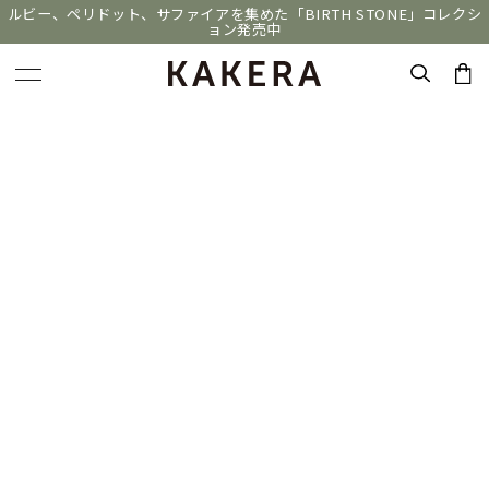
ルビー、ペリドット、サファイアを集めた「BIRTH STONE」コレクシ
ョン発売中
キーワードで検索する
人気検索キーワード
#ペア
#ハーフエタニティリング
#エタニティ
#ダイヤモンド ネックレス
#eギフト
ブランド
KAKERA
カテゴリー
すべてのネックレス