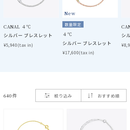
着用シーン
New
コレクション
数量限定
CANAL ４℃
CA
４℃
シルバー ブレスレット
シ
レディース
シルバー ブレスレット
～
¥5,940(tax in)
¥8,9
リングサイズ
¥17,600(tax in)
メンズ
～
リングサイズ
640件
絞り込み
おすすめ順
価格
¥0
¥400,
在庫
在庫ありのみ
すべて表示