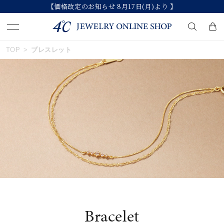
【価格改定のお知らせ 8月17日(月)より 】
おすすめ順
TOP
ブレスレット
キーワードで検索する
価格が安い
人気検索キーワード
価格が高い
#summer
#ペア
#ダイヤモンド ネックレス
新着順
#エタニティ
#くまのプーさん
お気に入り登録数
ブランド
Bracelet
カテゴリー
ブレスレット
並び替え