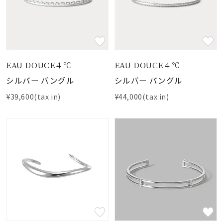
着用シーン
コレクション
EAU DOUCE４℃
EAU DOUCE４℃
レディース
～
シルバー バングル
シルバー バングル
リングサイズ
¥39,600(tax in)
¥44,000(tax in)
メンズ
～
リングサイズ
価格
¥0
¥400,
在庫
在庫ありのみ
すべて表示