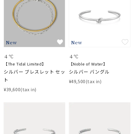
素材
カラー
New
New
誕生石
４℃
４℃
【The Tidal Limited】
【Noble of Water】
モチーフ
シルバー ブレスレット セッ
シルバー バングル
ト
¥49,500(tax in)
¥39,600(tax in)
石の色
ファッションテイス
ト