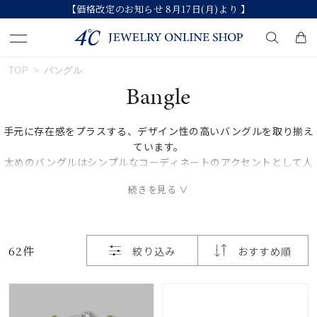
【価格改定のお知らせ 8月17日(月)より 】
おすすめ順
TOP
バングル
キーワードで検索する
Bangle
価格が安い
手元に存在感をプラスする、デザイン性の高いバングルを取り揃え
人気検索キーワード
ています。
価格が高い
太めのバングルはシンプルなコーディネートのアクセントとして人
#ペア
#eギフト
#ハーフエタニティリング
気で、留め具がなく豊富なデザインで季節を問わず活用できます。
新着順
バングルの着け方
#刻印可
#メンズ ネックレス
1.手首の親指がわの側面からバングルを挟み込むようにスライドさ
せる
お気に入り登録数
2.着けたい位置まで移動させる
ブランド
62件
絞り込み
おすすめ順
４℃を含む全ブランドの一覧ページで比較しながら、あなたにぴっ
たりのバングルを見つけてください。
カテゴリー
すべてのバングル
並び替え