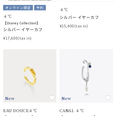
着用シーン
オンライン限定
予約
４℃
４℃
コレクション
シルバー イヤーカフ
【Disney Collection】
¥15,400(tax in)
シルバー イヤーカフ
レディース
¥17,600(tax in)
～
リングサイズ
メンズ
～
リングサイズ
価格
¥0
¥400,
New
New
在庫
在庫ありのみ
すべて表示
EAU DOUCE４℃
CANAL ４℃