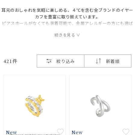
耳元のおしゃれを気軽に楽しめる、４℃を含む全ブランドのイヤー
素材
カフを豊富に取り揃えています。
ピアスホールがなくても装着可能で、金属アレルギーの方にも選ば
れるアイテムです。
カラー
重ね着けや他のアイテムとのコーディネートも自由に楽しめ、左右
の耳や着ける位置によって異なる意味を持つこともあります。
イヤーカフの着け方
誕生石
1.軽く耳を引っ張り、薄くなった部分にイヤーカフを挟む
421件
絞り込み
新着順
2.着けたい位置までスライドさせる
モチーフ
石の色
ファッションテイス
ト
New
New