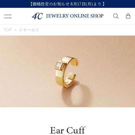
【価格改定のお知らせ 8月17日(月)より 】
おすすめ順
TOP
イヤーカフ
キーワードで検索する
価格が安い
人気検索キーワード
価格が高い
#summer
#ペア
#ダイヤモンド ネックレス
新着順
#エタニティ
#くまのプーさん
お気に入り登録数
ブランド
Ear Cuff
カテゴリー
イヤーカフ
並び替え