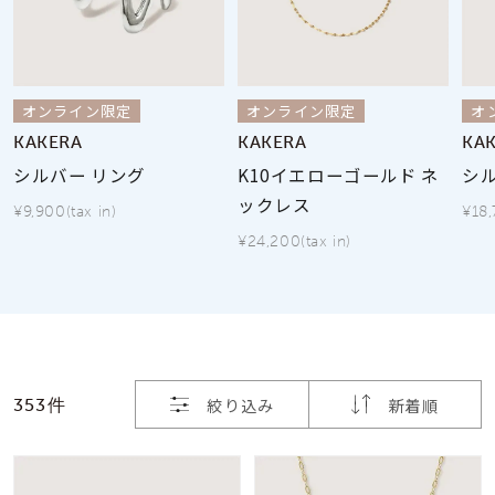
素材
オンライン限定
オンライン限定
オ
カラー
KAKERA
KAKERA
KA
シルバー リング
K10イエローゴールド ネ
シ
誕生石
ックレス
¥9,900(tax in)
¥18,
¥24,200(tax in)
モチーフ
石の色
ファッションテイス
絞り込み
新着順
353件
ト