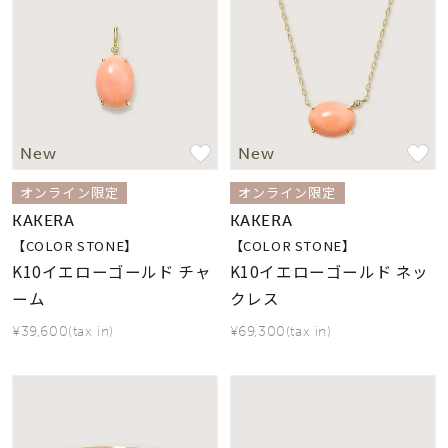
着用シーン
コレクション
レディース
～
New
New
リングサイズ
オンライン限定
オンライン限定
KAKERA
KAKERA
メンズ
【COLOR STONE】
【COLOR STONE】
～
リングサイズ
K10イエローゴールド チャ
K10イエローゴールド ネッ
ーム
クレス
価格
¥39,600(tax in)
¥69,300(tax in)
¥0
¥400,
在庫
在庫ありのみ
すべて表示