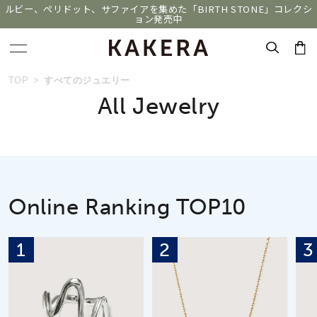
ルビー、ペリドット、サファイアを集めた「BIRTH STONE」コレクシ
ョン発売中
おすすめ順
キーワードで検索する
TOP
すべてのジュエリー
All Jewelry
価格が安い
人気検索キーワード
価格が高い
#ペア
#eギフト
#ハーフエタニティリング
新着順
#刻印可
#メンズ ネックレス
Online Ranking TOP10
お気に入り登録数
1
2
3
ブランド
KAKERA
カテゴリー
すべてのジュエリー
並び替え