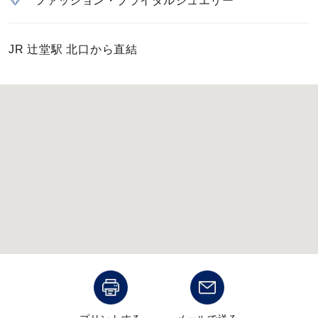
カラー
誕生石
JR 辻堂駅 北口から直結
モチーフ
石の色
ファッションテイスト
着用シーン
コレクション
レディース
～
リングサイズ