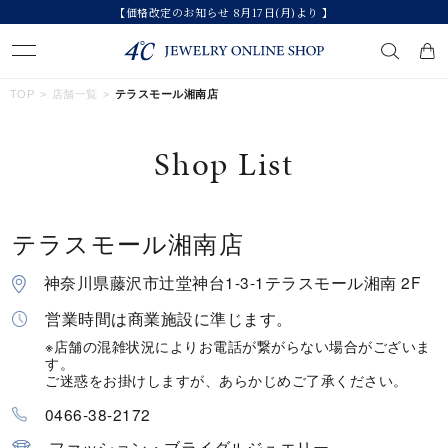
【価格改定のお知らせ 8月17日(月)より 】
キーワードで検索する
TOP
店舗一覧
テラスモール湘南店
Shop List
人気検索キーワード
#ペア
#ハーフエタニティリング
#エタニティ
#ダイヤモンド ネックレス
#eギフト
テラスモール湘南店
神奈川県藤沢市辻堂神台1-3-1テラスモール湘南 2F
ブランド
営業時間は商業施設に準じます。
※店舗の混雑状況によりお電話が繋がらない場合がございま
カテゴリー
すべてのジュエリー
す。
ご迷惑をお掛けしますが、あらかじめご了承ください。
素材
0466-38-2172
ファッション・ブライダルジュエリー