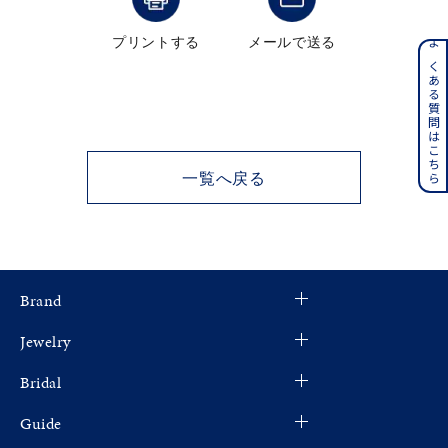
メンズ
プリントする
メールで送る
～
リングサイズ
よくある質問はこちら
価格
¥0
¥400,000
一覧へ戻る
在庫
在庫ありのみ
すべて表示
Brand
Jewelry
Bridal
Guide