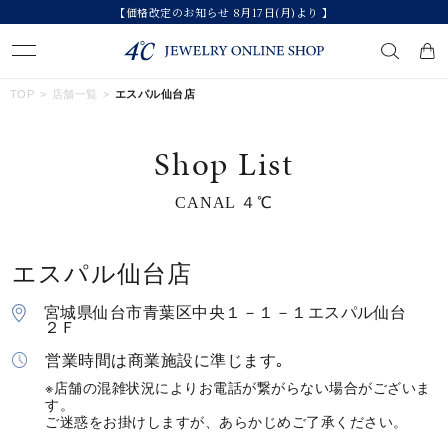
【価格改定のお知らせ 8月17日(月)より 】
キーワードで検索する
TOP
店舗一覧
エスパル仙台店
Shop List
人気検索キーワード
CANAL ４℃
#summer
#ダイヤモンド ネックレス
#くまのプーさん
#ペア
#エタニティ
エスパル仙台店
ブランド
宮城県仙台市青葉区中央１－１－１エスパル仙台
２Ｆ
カテゴリー
すべてのジュエリー
営業時間は商業施設に準じます｡
※店舗の混雑状況によりお電話が繋がらない場合がございま
す。
素材
ご迷惑をお掛けしますが、あらかじめご了承ください。