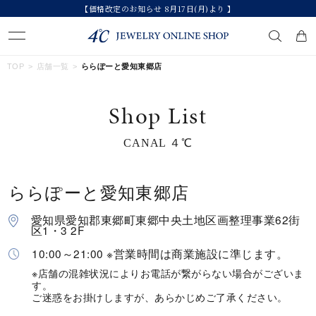
【価格改定のお知らせ 8月17日(月)より 】
キーワードで検索する
TOP
店舗一覧
ららぽーと愛知東郷店
Shop List
人気検索キーワード
CANAL ４℃
#summer
#ダイヤモンド ネックレス
#くまのプーさん
#ペア
#エタニティ
ららぽーと愛知東郷店
ブランド
愛知県愛知郡東郷町東郷中央土地区画整理事業62街
区1・3 2F
カテゴリー
すべてのジュエリー
10:00～21:00 ※営業時間は商業施設に準じます。
※店舗の混雑状況によりお電話が繋がらない場合がございま
す。
素材
ご迷惑をお掛けしますが、あらかじめご了承ください。