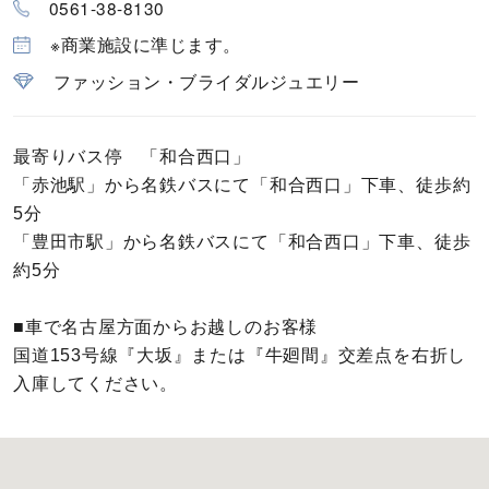
0561-38-8130
カラー
※商業施設に準じます。
誕生石
ファッション・ブライダルジュエリー
モチーフ
最寄りバス停 「和合西口」
「赤池駅」から名鉄バスにて「和合西口」下車、徒歩約
石の色
5分
「豊田市駅」から名鉄バスにて「和合西口」下車、徒歩
ファッションテイスト
約5分
着用シーン
■車で名古屋方面からお越しのお客様
国道153号線『大坂』または『牛廻間』交差点を右折し
コレクション
入庫してください。
レディース
～
リングサイズ