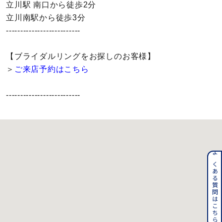
立川駅 南口から徒歩2分
メンズ
立川南駅から徒歩3分
～
リングサイズ
--------------------------
価格
【ブライダルリングをお探しのお客様】
¥0
¥400,000
＞
ご来店予約はこちら
在庫
在庫ありのみ
すべて表示
--------------------------
よくある質問はこちら