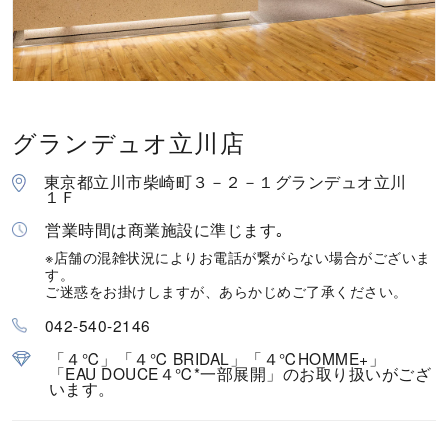
カラー
誕生石
モチーフ
グランデュオ立川店
石の色
東京都立川市柴崎町３－２－１グランデュオ立川
１Ｆ
営業時間は商業施設に準じます｡
ファッションテイスト
※店舗の混雑状況によりお電話が繋がらない場合がございま
す。
着用シーン
ご迷惑をお掛けしますが、あらかじめご了承ください。
042-540-2146
コレクション
「４℃」「４℃ BRIDAL」「４℃HOMME+」
「EAU DOUCE４℃*一部展開」のお取り扱いがござ
います。
レディース
～
リングサイズ