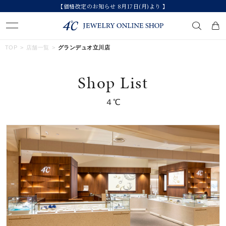
【価格改定のお知らせ 8月17日(月)より 】
キーワードで検索する
TOP
店舗一覧
グランデュオ立川店
Shop List
人気検索キーワード
４℃
#summer
#ペア
#ダイヤモンド ネックレス
#エタニティ
#くまのプーさん
ブランド
カテゴリー
すべてのジュエリー
素材