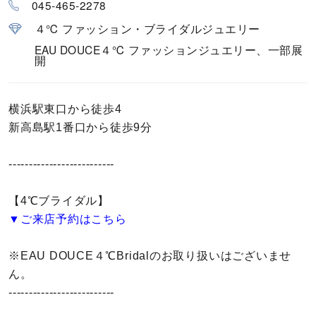
045-465-2278
カラー
４℃ ファッション・ブライダルジュエリー
誕生石
EAU DOUCE４℃ ファッションジュエリー、一部展
開
モチーフ
横浜駅東口から徒歩4
石の色
新高島駅1番口から徒歩9分
ファッションテイスト
--------------------------
【4℃ブライダル】
着用シーン
▼ご来店予約はこちら
コレクション
※EAU DOUCE４℃Bridalのお取り扱いはございませ
ん。
レディース
～
--------------------------
リングサイズ