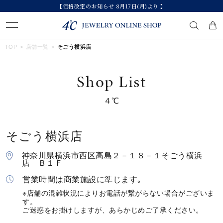
【価格改定のお知らせ 8月17日(月)より 】
キーワードで検索する
TOP
店舗一覧
そごう横浜店
Shop List
人気検索キーワード
４℃
#summer
#ダイヤモンド ネックレス
#くまのプーさん
#ペア
#エタニティ
そごう横浜店
ブランド
神奈川県横浜市西区高島２－１８－１そごう横浜
店 Ｂ１Ｆ
カテゴリー
すべてのジュエリー
営業時間は商業施設に準じます｡
※店舗の混雑状況によりお電話が繋がらない場合がございま
す。
素材
ご迷惑をお掛けしますが、あらかじめご了承ください。