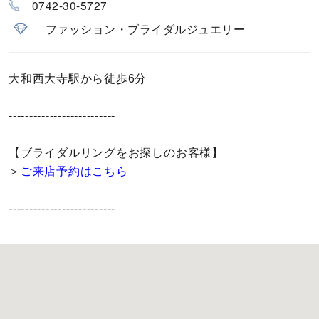
0742-30-5727
カラー
ファッション・ブライダルジュエリー
誕生石
大和西大寺駅から徒歩6分
モチーフ
--------------------------
石の色
【ブライダルリングをお探しのお客様】
ファッションテイスト
＞
ご来店予約はこちら
着用シーン
--------------------------
コレクション
レディース
～
リングサイズ