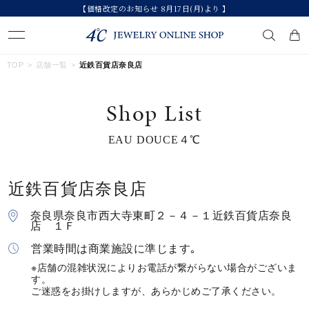
【価格改定のお知らせ 8月17日(月)より 】
キーワードで検索する
TOP
店舗一覧
近鉄百貨店奈良店
Shop List
人気検索キーワード
EAU DOUCE４℃
#summer
#ペア
#ダイヤモンド ネックレス
#エタニティ
#くまのプーさん
近鉄百貨店奈良店
ブランド
奈良県奈良市西大寺東町２－４－１近鉄百貨店奈良
店 １Ｆ
カテゴリー
すべてのジュエリー
営業時間は商業施設に準じます｡
※店舗の混雑状況によりお電話が繋がらない場合がございま
す。
素材
ご迷惑をお掛けしますが、あらかじめご了承ください。