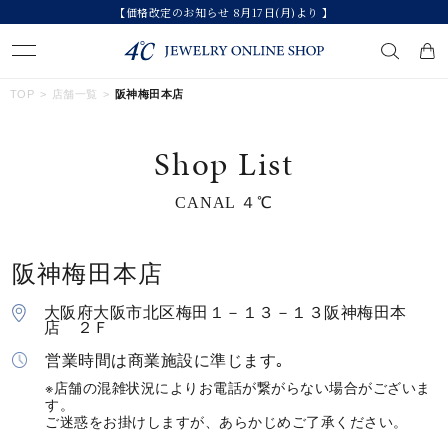
【価格改定のお知らせ 8月17日(月)より 】
キーワードで検索する
TOP
店舗一覧
阪神梅田本店
Shop List
人気検索キーワード
CANAL ４℃
#summer
#ダイヤモンド ネックレス
#くまのプーさん
#ペア
#エタニティ
阪神梅田本店
ブランド
大阪府大阪市北区梅田１－１３－１３阪神梅田本
店 ２Ｆ
カテゴリー
すべてのジュエリー
営業時間は商業施設に準じます｡
※店舗の混雑状況によりお電話が繋がらない場合がございま
す。
素材
ご迷惑をお掛けしますが、あらかじめご了承ください。