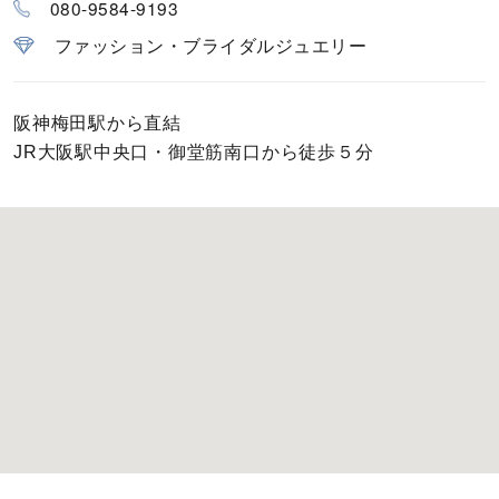
080-9584-9193
カラー
ファッション・ブライダルジュエリー
誕生石
阪神梅田駅から直結
モチーフ
JR大阪駅中央口・御堂筋南口から徒歩５分
石の色
ファッションテイスト
着用シーン
コレクション
レディース
～
リングサイズ