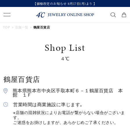
【価格改定のお知らせ 8月17日(月)より 】
キーワードで検索する
TOP
店舗一覧
鶴屋百貨店
Shop List
人気検索キーワード
４℃
#summer
#ペア
#ダイヤモンド ネックレス
#エタニティ
#くまのプーさん
鶴屋百貨店
ブランド
熊本県熊本市中央区手取本町６－１鶴屋百貨店 本
館 １Ｆ
カテゴリー
すべてのジュエリー
営業時間は商業施設に準じます｡
※店舗の混雑状況によりお電話が繋がらない場合がございま
す。
素材
ご迷惑をお掛けしますが、あらかじめご了承ください。