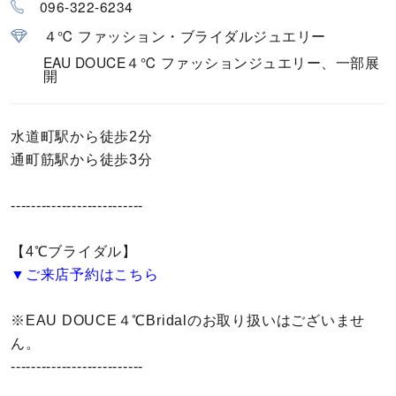
096-322-6234
カラー
４℃ ファッション・ブライダルジュエリー
誕生石
EAU DOUCE４℃ ファッションジュエリー、一部展
開
モチーフ
水道町駅から徒歩2分
石の色
通町筋駅から徒歩3分
ファッションテイスト
--------------------------
【4℃ブライダル】
着用シーン
▼ご来店予約はこちら
コレクション
※EAU DOUCE４℃Bridalのお取り扱いはございませ
ん。
レディース
～
--------------------------
リングサイズ