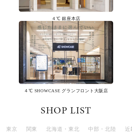
カラー
４℃ 銀座本店
誕生石
モチーフ
石の色
ファッションテイスト
着用シーン
４℃ SHOWCASE グランフロント大阪店
コレクション
SHOP LIST
レディース
～
リングサイズ
東京
関東
北海道・東北
中部・北陸
近