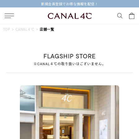
新規会員登録でお得な情報を配信！
キーワードで検索する
TOP
CANAL４℃
店舗一覧
人気検索キーワード
FLAGSHIP STORE
#summer
#ペア
#ダイヤモンド ネックレス
※CANAL４℃の取り扱いはございません。
#エタニティ
#くまのプーさん
ブランド
Canal４℃
カテゴリー
すべてのジュエリー
素材