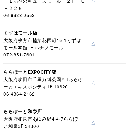
－１あべのキューズモール ２Ｆ Ｑ
△
－２２８
06-6633-2552
くずはモール店
大阪府枚方市楠葉花園町15-1くずは
△
モール本館1F ハナノモール
072-851-7601
ららぽーとEXPOCITY店
大阪府吹田市千里万博公園2-1ららぽ
△
ーとエキスポシティ1F 10620
06-4864-2162
ららぽーと和泉店
大阪府和泉市あゆみ野4-4-7ららぽー
△
と和泉3F 34300