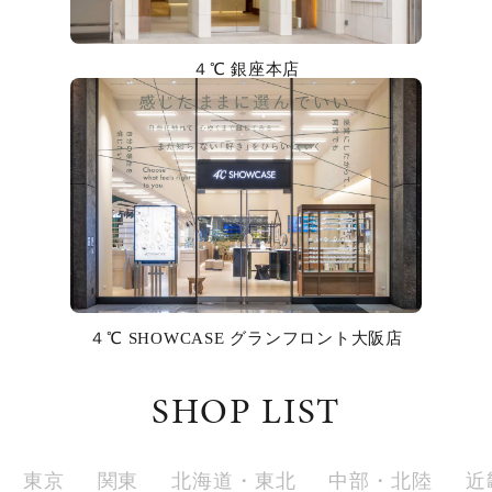
カラー
４℃ 銀座本店
誕生石
モチーフ
石の色
ファッションテイスト
着用シーン
４℃ SHOWCASE グランフロント大阪店
コレクション
SHOP LIST
レディース
～
リングサイズ
東京
関東
北海道・東北
中部・北陸
近