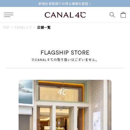
新規会員登録でお得な情報を配信！
キーワードで検索する
TOP
CANAL４℃
店舗一覧
人気検索キーワード
FLAGSHIP STORE
#summer
#ペア
#ダイヤモンド ネックレス
※CANAL４℃の取り扱いはございません。
#エタニティ
#くまのプーさん
ブランド
Canal４℃
カテゴリー
すべてのジュエリー
素材