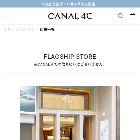
新規会員登録でお得な情報を配信！
キーワードで検索する
TOP
CANAL４℃
店舗一覧
人気検索キーワード
FLAGSHIP STORE
#ペア
#ハーフエタニティリング
#エタニティ
※CANAL４℃の取り扱いはございません。
#ダイヤモンド ネックレス
#eギフト
ブランド
Canal４℃
カテゴリー
すべてのジュエリー
素材