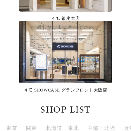
カラー
４℃ 銀座本店
誕生石
モチーフ
石の色
ファッションテイスト
着用シーン
４℃ SHOWCASE グランフロント大阪店
コレクション
SHOP LIST
レディース
～
リングサイズ
東京
関東
北海道・東北
中部・北陸
近