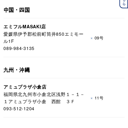
中国・四国
エミフルMASAKI店
愛媛県伊予郡松前町筒井850エミモー
×
09号
ル1F
089-984-3135
九州・沖縄
アミュプラザ小倉店
福岡県北九州市小倉北区浅野１－１－
×
11号
１アミュプラザ小倉 西館 ３Ｆ
093-512-1204