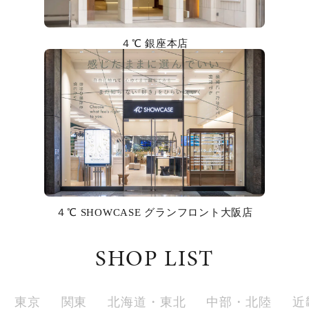
カラー
４℃ 銀座本店
誕生石
モチーフ
石の色
ファッションテイスト
着用シーン
４℃ SHOWCASE グランフロント大阪店
コレクション
SHOP LIST
レディース
～
リングサイズ
東京
関東
北海道・東北
中部・北陸
近