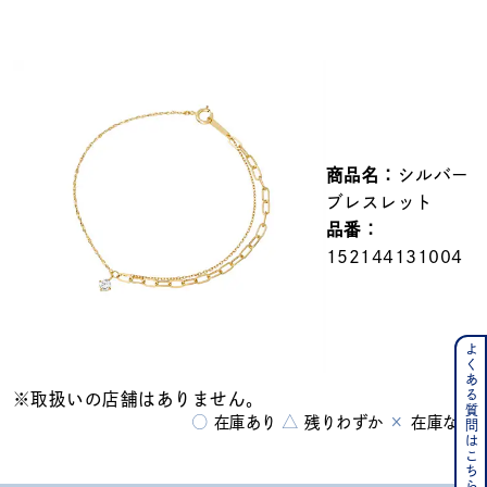
メンズ
～
リングサイズ
価格
¥0
¥400,000
商品名：
シルバー
在庫
在庫ありのみ
すべて表示
ブレスレット
品番：
152144131004
よくある質問はこちら
※取扱いの店舗はありません。
○
△
×
在庫あり
残りわずか
在庫なし