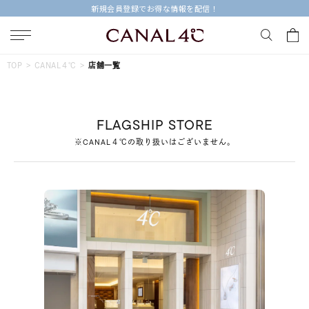
新規会員登録でお得な情報を配信！
キーワードで検索する
TOP
CANAL４℃
店舗一覧
人気検索キーワード
FLAGSHIP STORE
#ペア
#ハーフエタニティリング
#エタニティ
※CANAL４℃の取り扱いはございません。
#ダイヤモンド ネックレス
#eギフト
ブランド
Canal４℃
カテゴリー
すべてのジュエリー
素材