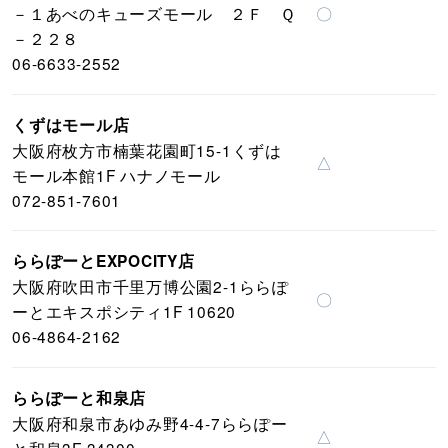
－１あべのキューズモール ２Ｆ Ｑ
〇
－２２８
06-6633-2552
くずはモール店
大阪府枚方市楠葉花園町15-1くずは
△
モール本館1F ハナノモール
072-851-7601
ららぽーとEXPOCITY店
大阪府吹田市千里万博公園2-1ららぽ
〇
ーとエキスポシティ1F 10620
06-4864-2162
ららぽーと和泉店
大阪府和泉市あゆみ野4-4-7ららぽー
△