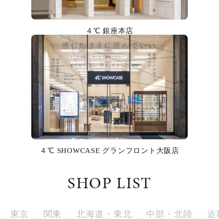
カラー
４℃ 銀座本店
誕生石
モチーフ
石の色
ファッションテイスト
着用シーン
４℃ SHOWCASE グランフロント大阪店
コレクション
SHOP LIST
レディース
～
リングサイズ
東京
関東
北海道・東北
中部・北陸
近