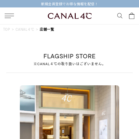
今すぐ贈れる「eギフト」対象商品はこちら
キーワードで検索する
TOP
CANAL４℃
店舗一覧
人気検索キーワード
FLAGSHIP STORE
#summer
#ダイヤモンド ネックレス
#くまのプーさん
※CANAL４℃の取り扱いはございません。
#ペア
#エタニティ
ブランド
Canal４℃
カテゴリー
すべてのジュエリー
素材