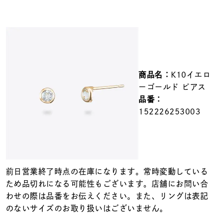
メンズ
～
リングサイズ
価格
¥0
¥400,000
商品名：
K10イエロ
ーゴールド ピアス
在庫
在庫ありのみ
すべて表示
品番：
152226253003
前日営業終了時点の在庫になります。常時変動している
ため品切れになる可能性もございます。店舗にお問い合
わせの際は品番をお伝えください。また、リングは表記
のないサイズのお取り扱いはございません。