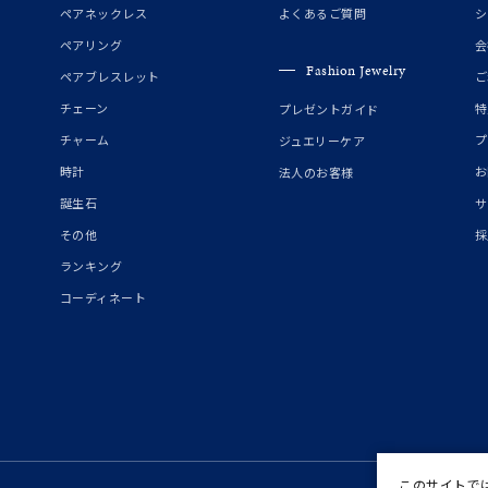
ペアネックレス
よくあるご質問
シ
～
ペアリング
会
Fashion Jewelry
ペアブレスレット
ご
チェーン
特
プレゼントガイド
～
チャーム
プ
ジュエリーケア
時計
お
法人のお客様
誕生石
サ
¥400,00
その他
採
ランキング
庫ありのみ
すべて表示
コーディネート
このサイトで