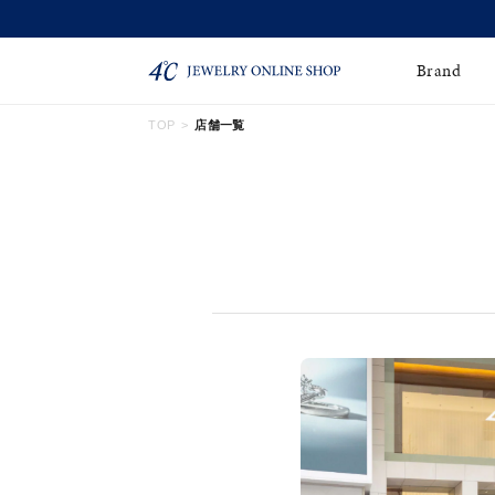
Brand
TOP
店舗一覧
ネックレス
ネックレスチェー
Online Shop
ン
ピンキーリング
ピアス
ショッピングガイド
よくあるご質問
イヤーカフ
ブレスレット
ペアブレスレット
ペアネックレス
誕生石
限定ジュエリー
時計
ジュエリーポーチ
ブライダルリングはこ
ちら