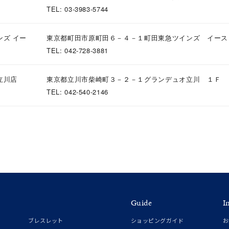
誕生石
2月の誕生石
3月の誕生石
4月の誕生石
5月の
TEL: 03-3983-5744
誕生石
8月の誕生石
9月の誕生石
10月の誕生石
11
ンズ イー
東京都町田市原町田６－４－１町田東急ツインズ イース
リセット
絞り込んで検索する
ハート
一粒
三石
パヴェ
ライン
馬蹄
TEL: 042-728-3881
ダブルループ
星座
イニシャル
リボン
その他
立川店
東京都立川市柴崎町３－２－１グランデュオ立川 １Ｆ
TEL: 042-540-2146
ホワイト
ピンク
パープル
ブルー
グリーン
マルチカラー
ニン
エレガント
カジュアル
フォーマル
モード
ス
ご褒美
記念日
誕生日
気分転換
デート
ジュエリー
腕周りジュエリー
ペアジュエリー
ベストセレ
Guide
I
ンラインショップ限定
ブレスレット
ショッピングガイド
お