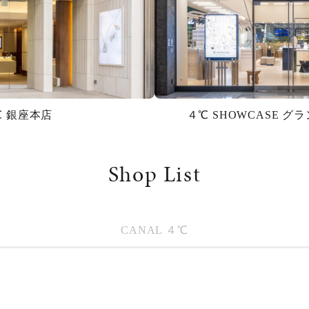
℃ 銀座本店
４℃ SHOWCASE 
Shop List
CANAL ４℃