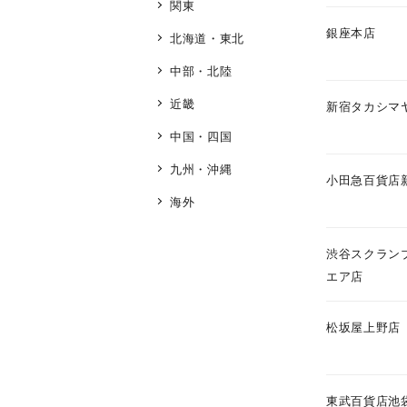
関東
銀座本店
北海道・東北
中部・北陸
近畿
新宿タカシマ
人気検索キーワード
#summe
中国・四国
九州・沖縄
ブランド
小田急百貨店
海外
カテゴリー
渋谷スクラン
エア店
素材
プラチ
松坂屋上野店
カラー
イエロ
東武百貨店池