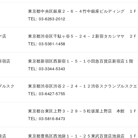
東京都中央区銀座２－６－４竹中銀座ビルディング １Ｆ
TEL: 03-6263-2012
ヤ店
東京都渋谷区千駄ヶ谷５－２４－２新宿タカシマヤ ２Ｆ
r
#ペア
#ダイヤモンド ネックレス
#エタニティ
#くまのプー
TEL: 03-5361-1458
新宿店
東京都新宿区西新宿１－５－１小田急百貨店新宿店１階 
TEL: 03-3344-5343
ブルスク
東京都渋谷区渋谷２－２４－１２渋谷スクランブルスクエ
TEL: 03-6427-5755
ナ
K18
K10
K7
ゴールド
シルバー
ステ
東京都台東区上野３－２９－５松坂屋上野店 本館 １Ｆ
TEL: 03-5816-8473
ーカラー
ピンクカラー
ホワイトカラー
トリプルカラー
袋店
東京都豊島区西池袋１－１－２５東武百貨店池袋店 １Ｆ