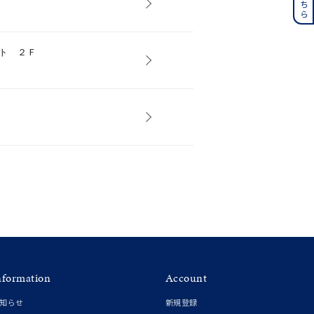
誕生石
6月の誕生石
月の誕生石
12月の誕生石
ト ２Ｆ
ムーン
フラワー
イエロー
ブラウン
シンプル
ユニセックス
結婚式
推し活
クション
nformation
Account
知らせ
新規登録