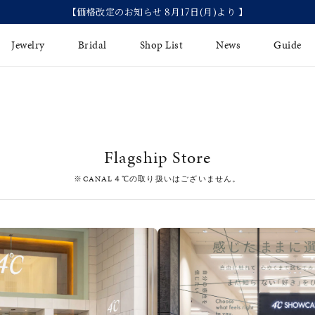
【価格改定のお知らせ 8月17日(月)より 】
Jewelry
Bridal
Shop List
News
Guide
リング
Fashion Jewelry
Brida
イヤリング
プレゼントガイド
永久保
Flagship Store
ジュエリーケア
ブライ
バングル
※CANAL４℃の取り扱いはございません。
法人のお客様
ブライ
ペアリング
すべてのアイテム
アジャスター