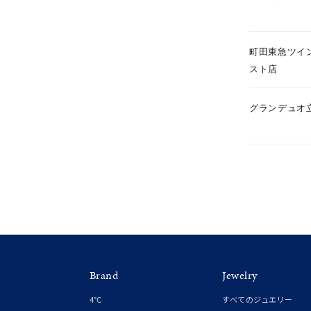
1月の
誕生石
7月の
町田東急ツイ
しずく
スト店
モチーフ
クロス
グランデュオ
クリア
石の色
レッド
ファッションテイスト
フェミ
着用シーン
オフィ
耳周り
Brand
Jewelry
コレクション
公式オ
4℃
すべてのジュエリー