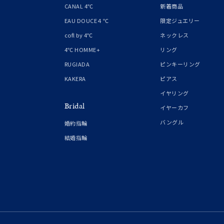
CANAL 4℃
新着商品
レディース
EAU DOUCE４℃
限定ジュエリー
リングサイズ
cofl by 4℃
ネックレス
4℃ HOMME+
リング
メンズ
RUGIADA
ピンキーリング
リングサイズ
KAKERA
ピアス
イヤリング
価格
¥0
Bridal
イヤーカフ
バングル
婚約指輪
在庫
在
結婚指輪