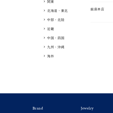
関東
銀座本店
北海道・東北
カテゴリー
中部・北陸
近畿
素材
プラチ
中国・四国
九州・沖縄
カラー
イエロ
海外
1月の
誕生石
7月の
しずく
モチーフ
クロス
クリア
Brand
Jewelry
石の色