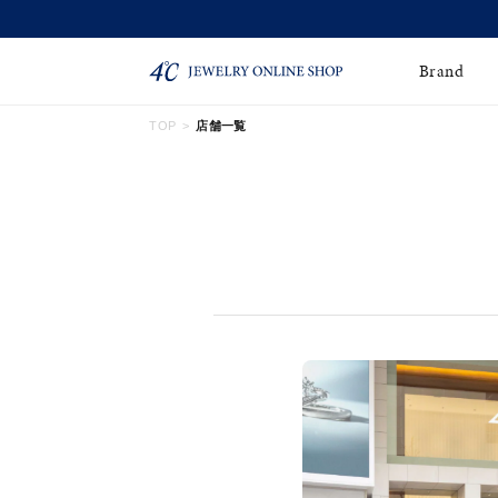
【
Brand
TOP
店舗一覧
ネックレス
ネックレスチェー
Online Shop
ン
ピンキーリング
ピアス
ショッピングガイド
よくあるご質問
イヤーカフ
ブレスレット
ペアブレスレット
ペアネックレス
誕生石
限定ジュエリー
時計
ジュエリーポーチ
ブライダルリングはこ
ちら