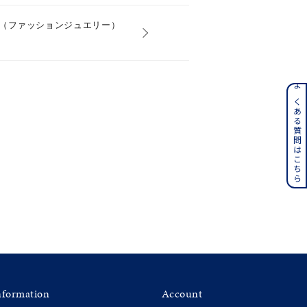
（ファッションジュエリー）
ンレス
よくある質問はこちら
その他
誕生石
6月の誕生石
月の誕生石
12月の誕生石
ムーン
フラワー
イエロー
ブラウン
nformation
Account