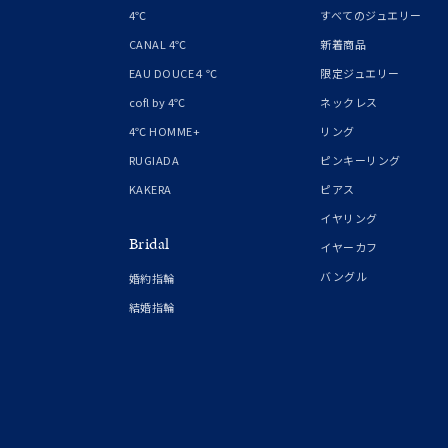
レッド
4℃
すべてのジュエリー
CANAL 4℃
新着商品
ファッションテイスト
フェミ
EAU DOUCE４℃
限定ジュエリー
cofl by 4℃
ネックレス
着用シーン
オフィ
4℃ HOMME+
リング
RUGIADA
ピンキーリング
耳周り
KAKERA
ピアス
コレクション
公式オ
イヤリング
Bridal
イヤーカフ
レディース
バングル
婚約指輪
リングサイズ
結婚指輪
メンズ
リングサイズ
価格
¥0