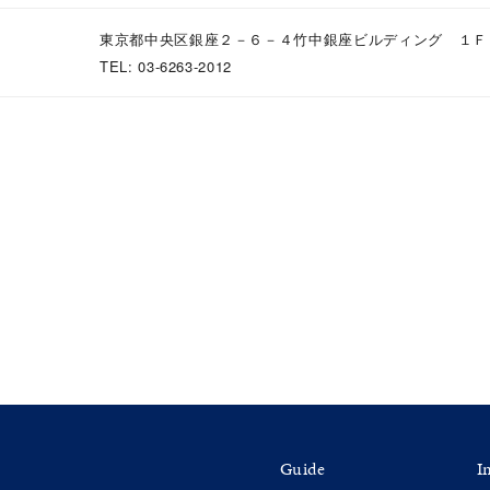
東京都中央区銀座２－６－４竹中銀座ビルディング １Ｆ
TEL: 03-6263-2012
ナ
K18
K10
K7
ゴールド
シルバー
ステ
ーカラー
ピンクカラー
ホワイトカラー
トリプルカラー
誕生石
2月の誕生石
3月の誕生石
4月の誕生石
5月の
誕生石
8月の誕生石
9月の誕生石
10月の誕生石
11
リセット
絞り込んで検索する
ハート
一粒
三石
パヴェ
ライン
馬蹄
ダブルループ
星座
イニシャル
リボン
その他
ホワイト
ピンク
パープル
ブルー
グリーン
Guide
I