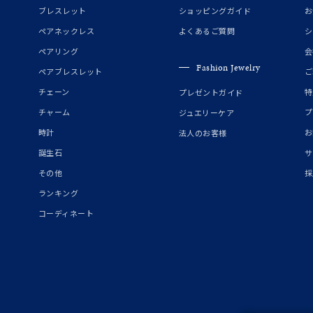
マルチカラー
ブレスレット
ショッピングガイド
お
ペアネックレス
よくあるご質問
シ
ニン
エレガント
カジュアル
フォーマル
モード
ペアリング
会
Fashion Jewelry
ペアブレスレット
ご
ス
ご褒美
記念日
誕生日
気分転換
デート
チェーン
特
プレゼントガイド
チャーム
プ
ジュエリーケア
ジュエリー
腕周りジュエリー
ペアジュエリー
ベストセレ
時計
お
法人のお客様
ンラインショップ限定
誕生石
サ
その他
採
ランキング
～
コーディネート
～
¥400,00