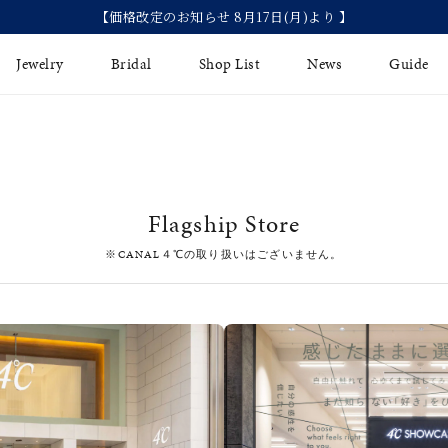
価格改定のお知らせ 8月17日(月)より 】
Jewelry
Bridal
Shop List
News
Guide
リング
Fashion Jewelry
Brida
イヤリング
プレゼントガイド
永久保
Flagship Store
ジュエリーケア
ブライ
バングル
※CANAL４℃の取り扱いはございません。
法人のお客様
ブライ
ペアリング
すべてのアイテム
アジャスター