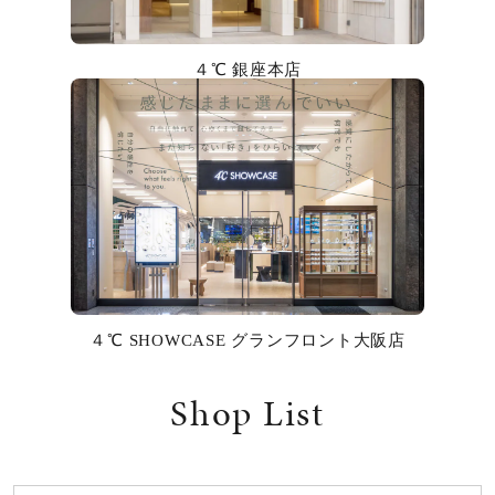
カラー
４℃ 銀座本店
誕生石
モチーフ
石の色
ファッションテイスト
着用シーン
４℃ SHOWCASE グランフロント大阪店
コレクション
Shop List
レディース
～
リングサイズ