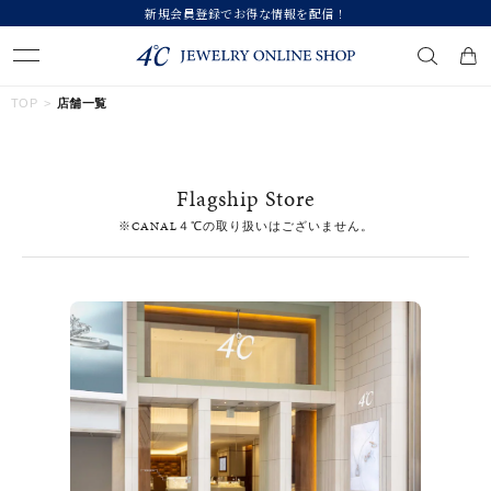
新規会員登録でお得な情報を配信！
キーワードで検索する
TOP
店舗一覧
人気検索キーワード
Flagship Store
#summer
#ダイヤモンド ネックレス
#くまのプーさん
※CANAL４℃の取り扱いはございません。
#ペア
#エタニティ
ブランド
カテゴリー
すべてのジュエリー
素材