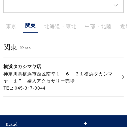
メンズ
～
リングサイズ
関東
東京
北海道・東北
中部・北陸
近
価格
¥0
¥400,000
関東
Kanto
在庫
在庫ありのみ
すべて表示
横浜タカシマヤ店
神奈川県横浜市西区南幸１－６－３１横浜タカシマ
ヤ １Ｆ 婦人アクセサリー売場
TEL: 045-317-3044
Brand